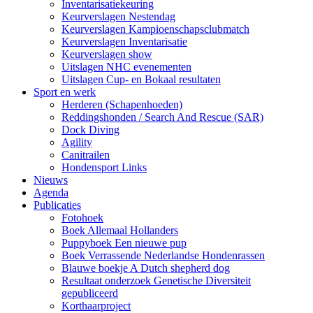
Inventarisatiekeuring
Keurverslagen Nestendag
Keurverslagen Kampioenschapsclubmatch
Keurverslagen Inventarisatie
Keurverslagen show
Uitslagen NHC evenementen
Uitslagen Cup- en Bokaal resultaten
Sport en werk
Herderen (Schapenhoeden)
Reddingshonden / Search And Rescue (SAR)
Dock Diving
Agility
Canitrailen
Hondensport Links
Nieuws
Agenda
Publicaties
Fotohoek
Boek Allemaal Hollanders
Puppyboek Een nieuwe pup
Boek Verrassende Nederlandse Hondenrassen
Blauwe boekje A Dutch shepherd dog
Resultaat onderzoek Genetische Diversiteit
gepubliceerd
Korthaarproject