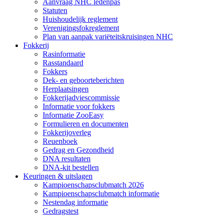
Aanvraag NHC ledenpas
Statuten
Huishoudelijk reglement
Verenigingsfokreglement
Plan van aanpak variëteitskruisingen NHC
Fokkerij
Rasinformatie
Rasstandaard
Fokkers
Dek- en geboorteberichten
Herplaatsingen
Fokkerijadviescommissie
Informatie voor fokkers
Informatie ZooEasy
Formulieren en documenten
Fokkerijoverleg
Reuenboek
Gedrag en Gezondheid
DNA resultaten
DNA-kit bestellen
Keuringen & uitslagen
Kampioenschapsclubmatch 2026
Kampioenschapsclubmatch informatie
Nestendag informatie
Gedragstest