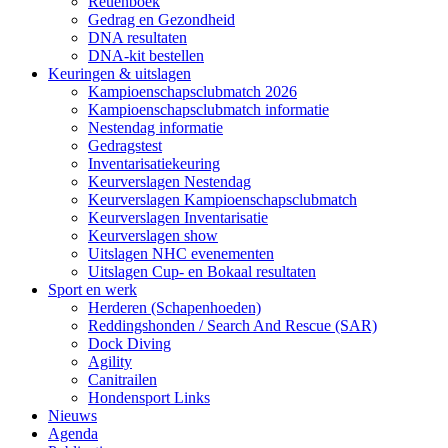
Reuenboek
Gedrag en Gezondheid
DNA resultaten
DNA-kit bestellen
Keuringen & uitslagen
Kampioenschapsclubmatch 2026
Kampioenschapsclubmatch informatie
Nestendag informatie
Gedragstest
Inventarisatiekeuring
Keurverslagen Nestendag
Keurverslagen Kampioenschapsclubmatch
Keurverslagen Inventarisatie
Keurverslagen show
Uitslagen NHC evenementen
Uitslagen Cup- en Bokaal resultaten
Sport en werk
Herderen (Schapenhoeden)
Reddingshonden / Search And Rescue (SAR)
Dock Diving
Agility
Canitrailen
Hondensport Links
Nieuws
Agenda