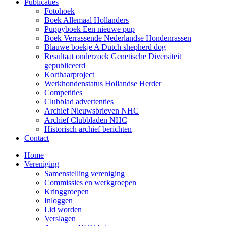
Publicaties
Fotohoek
Boek Allemaal Hollanders
Puppyboek Een nieuwe pup
Boek Verrassende Nederlandse Hondenrassen
Blauwe boekje A Dutch shepherd dog
Resultaat onderzoek Genetische Diversiteit
gepubliceerd
Korthaarproject
Werkhondenstatus Hollandse Herder
Competities
Clubblad advertenties
Archief Nieuwsbrieven NHC
Archief Clubbladen NHC
Historisch archief berichten
Contact
Home
Vereniging
Samenstelling vereniging
Commissies en werkgroepen
Kringgroepen
Inloggen
Lid worden
Verslagen