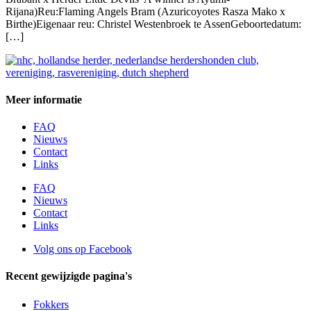
Rijana)Reu:Flaming Angels Bram (Azuricoyotes Rasza Mako x
Birthe)Eigenaar reu: Christel Westenbroek te AssenGeboortedatum:
[…]
Meer informatie
FAQ
Nieuws
Contact
Links
FAQ
Nieuws
Contact
Links
Volg ons op Facebook
Recent gewijzigde pagina's
Fokkers