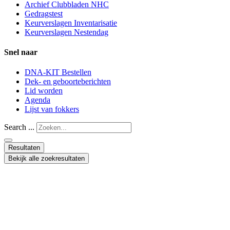
Archief Clubbladen NHC
Gedragstest
Keurverslagen Inventarisatie
Keurverslagen Nestendag
Snel naar
DNA-KIT Bestellen
Dek- en geboorteberichten
Lid worden
Agenda
Lijst van fokkers
Search ...
Resultaten
Bekijk alle zoekresultaten
In 1898 opgericht en in 1998 onderscheiden
met de Koninklijke Erepenning