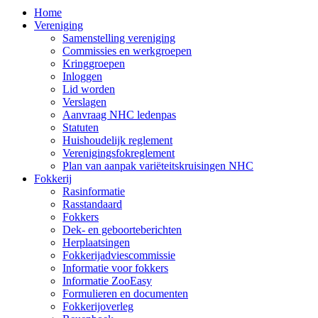
Home
Vereniging
Samenstelling vereniging
Commissies en werkgroepen
Kringgroepen
Inloggen
Lid worden
Verslagen
Aanvraag NHC ledenpas
Statuten
Huishoudelijk reglement
Verenigingsfokreglement
Plan van aanpak variëteitskruisingen NHC
Fokkerij
Rasinformatie
Rasstandaard
Fokkers
Dek- en geboorteberichten
Herplaatsingen
Fokkerijadviescommissie
Informatie voor fokkers
Informatie ZooEasy
Formulieren en documenten
Fokkerijoverleg