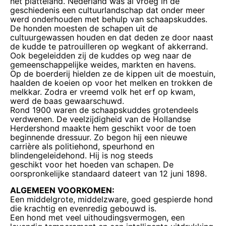
het platteland. Nederland was al vroeg in de
geschiedenis een cultuurlandschap dat onder meer
werd onderhouden met behulp van schaapskuddes.
De honden moesten de schapen uit de
cultuurgewassen houden en dat deden ze door naast
de kudde te patrouilleren op wegkant of akkerrand.
Ook begeleidden zij de kuddes op weg naar de
gemeenschappelijke weides, markten en havens.
Op de boerderij hielden ze de kippen uit de moestuin,
haalden de koeien op voor het melken en trokken de
melkkar. Zodra er vreemd volk het erf op kwam,
werd de baas gewaarschuwd.
Rond 1900 waren de schaapskuddes grotendeels
verdwenen. De veelzijdigheid van de Hollandse
Herdershond maakte hem geschikt voor de toen
beginnende dressuur. Zo begon hij een nieuwe
carrière als politiehond, speurhond en
blindengeleidehond. Hij is nog steeds
geschikt voor het hoeden van schapen. De
oorspronkelijke standaard dateert van 12 juni 1898.
ALGEMEEN VOORKOMEN:
Een middelgrote, middelzware, goed gespierde hond
die krachtig en evenredig gebouwd is.
Een hond met veel uithoudingsvermogen, een