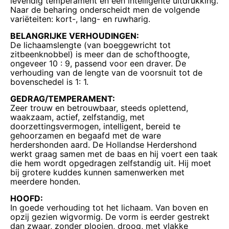
levendig temperament en een intelligente uitdrukking.
Naar de beharing onderscheidt men de volgende
variëteiten: kort-, lang- en ruwharig.
BELANGRIJKE VERHOUDINGEN:
De lichaamslengte (van boeggewricht tot
zitbeenknobbel) is meer dan de schofthoogte,
ongeveer 10 : 9, passend voor een draver. De
verhouding van de lengte van de voorsnuit tot de
bovenschedel is 1: 1.
GEDRAG/TEMPERAMENT:
Zeer trouw en betrouwbaar, steeds oplettend,
waakzaam, actief, zelfstandig, met
doorzettingsvermogen, intelligent, bereid te
gehoorzamen en begaafd met de ware
herdershonden aard. De Hollandse Herdershond
werkt graag samen met de baas en hij voert een taak
die hem wordt opgedragen zelfstandig uit. Hij moet
bij grotere kuddes kunnen samenwerken met
meerdere honden.
HOOFD:
In goede verhouding tot het lichaam. Van boven en
opzij gezien wigvormig. De vorm is eerder gestrekt
dan zwaar, zonder plooien, droog, met vlakke