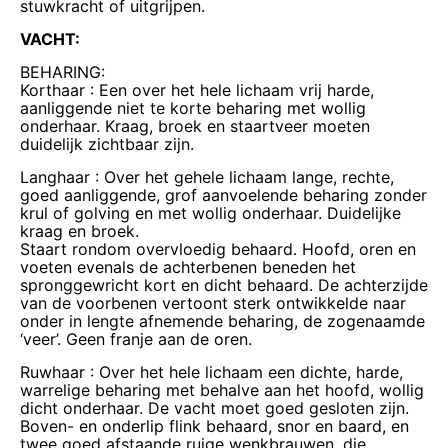
stuwkracht of uitgrijpen.
VACHT:
BEHARING:
Korthaar : Een over het hele lichaam vrij harde,
aanliggende niet te korte beharing met wollig
onderhaar. Kraag, broek en staartveer moeten
duidelijk zichtbaar zijn.
Langhaar : Over het gehele lichaam lange, rechte,
goed aanliggende, grof aanvoelende beharing zonder
krul of golving en met wollig onderhaar. Duidelijke
kraag en broek.
Staart rondom overvloedig behaard. Hoofd, oren en
voeten evenals de achterbenen beneden het
spronggewricht kort en dicht behaard. De achterzijde
van de voorbenen vertoont sterk ontwikkelde naar
onder in lengte afnemende beharing, de zogenaamde
‘veer’. Geen franje aan de oren.
Ruwhaar : Over het hele lichaam een dichte, harde,
warrelige beharing met behalve aan het hoofd, wollig
dicht onderhaar. De vacht moet goed gesloten zijn.
Boven- en onderlip flink behaard, snor en baard, en
twee goed afstaande ruige wenkbrauwen, die