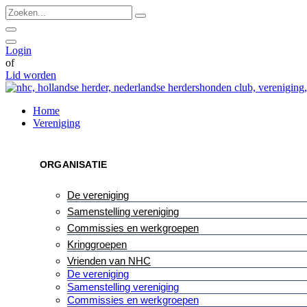
Ga
Zoeken...
naar
de
inhoud
Login
of
Lid worden
Home
Vereniging
ORGANISATIE
De vereniging
Samenstelling vereniging
Commissies en werkgroepen
Kringgroepen
Vrienden van NHC
De vereniging
Samenstelling vereniging
Commissies en werkgroepen