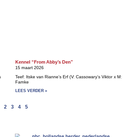
Kennel “From Abby’s Den”
15 maart 2026
s
Teef: Itske van Rianne’s Erf (V: Cassowary’s Viktor x M:
Famke
LEES VERDER »
2
3
4
5