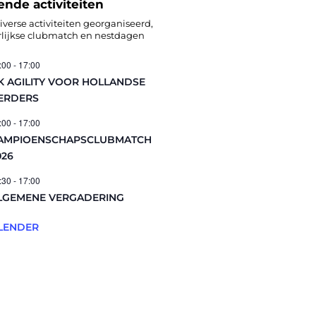
de activiteiten
iverse activiteiten georganiseerd,
arlijkse clubmatch en nestdagen
:00
-
17:00
K AGILITY VOOR HOLLANDSE
ERDERS
:00
-
17:00
AMPIOENSCHAPSCLUBMATCH
026
:30
-
17:00
LGEMENE VERGADERING
ALENDER