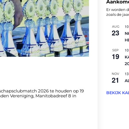
Aankomen
Er worden d
zoals de ja
10
AUG
23
N
H
10
SEP
19
K
2
13
NOV
21
A
schapsclubmatch 2026 te houden op 19
BEKIJK K
den Vereniging, Manitobadreef 8 in