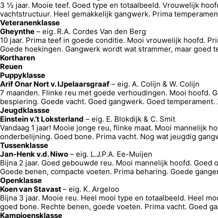
3 ½ jaar. Mooie teef. Goed type en totaalbeeld. Vrouwelijk hoo
vachtstructuur. Heel gemakkelijk gangwerk. Prima temperame
Veteranenklasse
Gheynthe
– eig. R.A. Cordes Van den Berg
10 jaar. Prima teef in goede conditie. Mooi vrouwelijk hoofd. 
Goede hoekingen. Gangwerk wordt wat strammer, maar goed te
Kortharen
Reuen
Puppyklasse
Arif Onar Nort v. IJpelaarsgraaf
– eig. A. Colijn & W. Colijn
7 maanden. Flinke reu met goede verhoudingen. Mooi hoofd. G
bespiering. Goede vacht. Goed gangwerk. Goed temperament. Z
Jeugdklassse
Einstein v.’t Loksterland
– eig. E. Blokdijk & C. Smit
Vandaag 1 jaar! Mooie jonge reu, flinke maat. Mooi mannelijk h
onderbelijning. Goed bone. Prima vacht. Nog wat jeugdig gan
Tussenklasse
Jan-Henk v.d. Niwo
– eig. L.J.P.A. Ee-Muijen
Bijna 2 jaar. Goed gebouwde reu. Mooi mannelijk hoofd. Goed o
Goede benen, compacte voeten. Prima beharing. Goede gange
Openklasse
Koen van Stavast
– eig. K. Argeloo
Bijna 3 jaar. Mooie reu. Heel mooi type en totaalbeeld. Heel m
goed bone. Rechte benen, goede voeten. Prima vacht. Goed g
Kampioensklasse