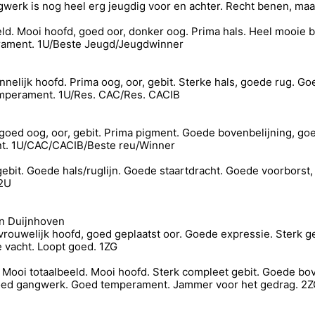
werk is nog heel erg jeugdig voor en achter. Recht benen, maa
eld. Mooi hoofd, goed oor, donker oog. Prima hals. Heel mooie
erament. 1U/Beste Jeugd/Jeugdwinner
lijk hoofd. Prima oog, oor, gebit. Sterke hals, goede rug. G
emperament. 1U/Res. CAC/Res. CACIB
oed oog, oor, gebit. Prima pigment. Goede bovenbelijning, g
nt. 1U/CAC/CACIB/Beste reu/Winner
k gebit. Goede hals/ruglijn. Goede staartdracht. Goede voorbor
 2U
an Duijnhoven
vrouwelijk hoofd, goed geplaatst oor. Goede expressie. Sterk g
vacht. Loopt goed. 1ZG
 Mooi totaalbeeld. Mooi hoofd. Sterk compleet gebit. Goede bo
Goed gangwerk. Goed temperament. Jammer voor het gedrag. 2