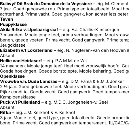
Buliwyf Dit Brak du Domaine de la Veyssiere
– eig. M. Clement
7 jaar. Goed gebouwde reu. Prima type en totaalbeeld. Mooi ho
achterhand. Prima vacht. Goed gangwerk, kon achter iets beter
Teven
Puppyklasse
Akila Rifka v. IJpelaarsgraaf
– eig. E.J. Challis-Kinsbergen
7 maanden. Mooie jonge teef, prima verhoudingen. Mooi vrouwel
benen, goede voeten. Prima vacht. Goed gangwerk. Prima tem
Jeugdklasse
Elizabeth v.’t Loksterland
– eig. N. Nugteren-van den Hooven 
Absent
Nellie van Heidaserf
– eig. P.A.M.M. de Wit
14 maanden. Mooie jonge teef. Heel mooi vrouwelijk hoofd. Goe
Goede hoekingen. Goede borstdiepte. Mooie beharing. Goed 
Openklasse
Vrouwke v.h. Oude Landras
– eig. D.M. Fama & B.M.J. Jonker
2 ½ jaar. Goed gebouwde teef. Mooie verhoudingen. Goed gevor
Rijke conditie. Goede vacht. Goed gangwerk. Goed temperame
Kampioensklasse
Puck v.’t Pullenland
– eig. M.D.C. Jongenelen-v. Geel
Absent
Rifka
– eig. J.M. Kerkhof & E. Kerkhof
3 jaar. Mooie teef, goed type, goed totaalbeeld. Goede proport
bone. Prima vacht. Goed gangwerk en temperament. 1U/CAC/CA