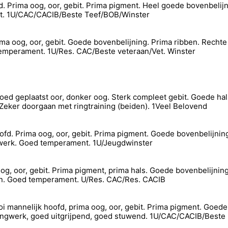
fd. Prima oog, oor, gebit. Prima pigment. Heel goede bovenbeli
nt. 1U/CAC/CACIB/Beste Teef/BOB/Winster
Prima oog, oor, gebit. Goede bovenbelijning. Prima ribben. Rech
mperament. 1U/Res. CAC/Beste veteraan/Vet. Winster
oed geplaatst oor, donker oog. Sterk compleet gebit. Goede h
eker doorgaan met ringtraining (beiden). 1Veel Belovend
oofd. Prima oog, oor, gebit. Prima pigment. Goede bovenbelijni
gwerk. Goed temperament. 1U/Jeugdwinster
og, oor, gebit. Prima pigment, prima hals. Goede bovenbelijni
n. Goed temperament. U/Res. CAC/Res. CACIB
ooi mannelijk hoofd, prima oog, oor, gebit. Prima pigment. Goed
angwerk, goed uitgrijpend, goed stuwend. 1U/CAC/CACIB/Best