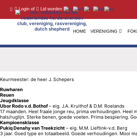
Login
of
Lid worden
HOME
VERENIGING
FOK
Keurmeester: de heer J. Schepers
Ruwharen
Reuen
Jeugdklasse
Ubor Rodo v.d. Bothof
– eig. J.A. Kruithof & D.M. Roelands
17 maanden. Heel fraaie jonge reu, prima verhoudingen. Heel mo
hals/ruglijn. Sterke benen, goede voeten. Prima bespiering.
Kampioensklasse
Pukiq Denahy van Treekzicht
– eig. M.M. Lieftink-v.d. Berg
3 jaar. Goed type en totaalbeeld. Goede verhoudingen. Mooi man