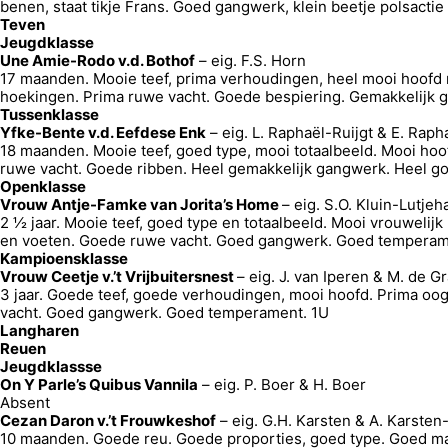
benen, staat tikje Frans. Goed gangwerk, klein beetje polsact
Teven
Jeugdklasse
Une Amie-Rodo v.d. Bothof
– eig. F.S. Horn
17 maanden. Mooie teef, prima verhoudingen, heel mooi hoofd 
hoekingen. Prima ruwe vacht. Goede bespiering. Gemakkelijk
Tussenklasse
Yfke-Bente v.d. Eefdese Enk
– eig. L. Raphaël-Ruijgt & E. Raph
18 maanden. Mooie teef, goed type, mooi totaalbeeld. Mooi hoo
ruwe vacht. Goede ribben. Heel gemakkelijk gangwerk. Heel 
Openklasse
Vrouw Antje-Famke van Jorita’s Home
– eig. S.O. Kluin-Lutje
2 ½ jaar. Mooie teef, goed type en totaalbeeld. Mooi vrouweli
en voeten. Goede ruwe vacht. Goed gangwerk. Goed temperam
Kampioensklasse
Vrouw Ceetje v.’t Vrijbuitersnest
– eig. J. van Iperen & M. de Gr
3 jaar. Goede teef, goede verhoudingen, mooi hoofd. Prima oog
vacht. Goed gangwerk. Goed temperament. 1U
Langharen
Reuen
Jeugdklassse
On Y Parle’s Quibus Vannila
– eig. P. Boer & H. Boer
Absent
Cezan Daron v.’t Frouwkeshof
– eig. G.H. Karsten & A. Karste
10 maanden. Goede reu. Goede proporties, goed type. Goed man