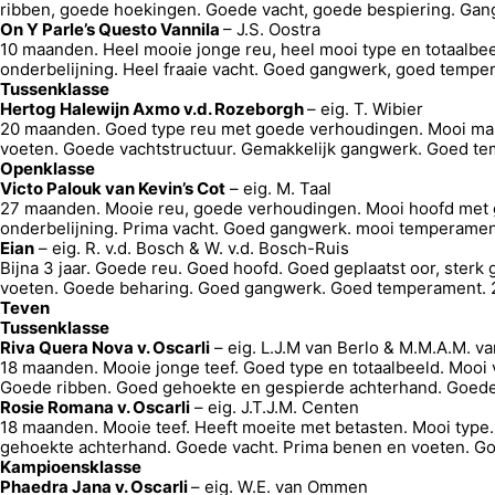
ribben, goede hoekingen. Goede vacht, goede bespiering. Gang
On Y Parle’s Questo Vannila
– J.S. Oostra
10 maanden. Heel mooie jonge reu, heel mooi type en totaalbe
onderbelijning. Heel fraaie vacht. Goed gangwerk, goed temp
Tussenklasse
Hertog Halewijn Axmo v.d. Rozeborgh
– eig. T. Wibier
20 maanden. Goed type reu met goede verhoudingen. Mooi manne
voeten. Goede vachtstructuur. Gemakkelijk gangwerk. Goed t
Openklasse
Victo Palouk van Kevin’s Cot
– eig. M. Taal
27 maanden. Mooie reu, goede verhoudingen. Mooi hoofd met g
onderbelijning. Prima vacht. Goed gangwerk. mooi temperame
Eian
– eig. R. v.d. Bosch & W. v.d. Bosch-Ruis
Bijna 3 jaar. Goede reu. Goed hoofd. Goed geplaatst oor, ster
voeten. Goede beharing. Goed gangwerk. Goed temperament.
Teven
Tussenklasse
Riva Quera Nova v. Oscarli
– eig. L.J.M van Berlo & M.M.A.M. v
18 maanden. Mooie jonge teef. Goed type en totaalbeeld. Mooi 
Goede ribben. Goed gehoekte en gespierde achterhand. Goede 
Rosie Romana v. Oscarli
– eig. J.T.J.M. Centen
18 maanden. Mooie teef. Heeft moeite met betasten. Mooi type.
gehoekte achterhand. Goede vacht. Prima benen en voeten. 
Kampioensklasse
Phaedra Jana v. Oscarli
– eig. W.E. van Ommen