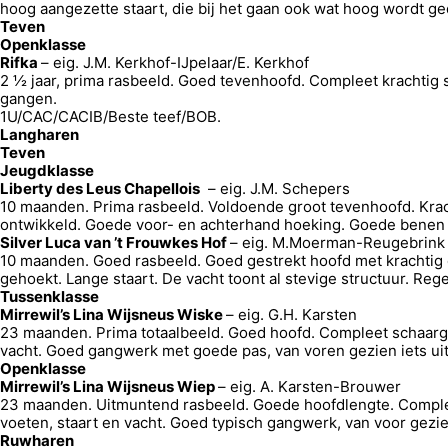
hoog aangezette staart, die bij het gaan ook wat hoog wordt 
Teven
Openklasse
Rifka
– eig. J.M. Kerkhof-IJpelaar/E. Kerkhof
2 ½ jaar, prima rasbeeld. Goed tevenhoofd. Compleet krachtig 
gangen.
1U/CAC/CACIB/Beste teef/BOB.
Langharen
Teven
Jeugdklasse
Liberty des Leus Chapellois
– eig. J.M. Schepers
10 maanden. Prima rasbeeld. Voldoende groot tevenhoofd. Krach
ontwikkeld. Goede voor- en achterhand hoeking. Goede benen e
Silver Luca van ’t Frouwkes Hof
– eig. M.Moerman-Reugebrink
10 maanden. Goed rasbeeld. Goed gestrekt hoofd met krachtig 
gehoekt. Lange staart. De vacht toont al stevige structuur. Re
Tussenklasse
Mirrewil’s Lina Wijsneus Wiske
– eig. G.H. Karsten
23 maanden. Prima totaalbeeld. Goed hoofd. Compleet schaarge
vacht. Goed gangwerk met goede pas, van voren gezien iets ui
Openklasse
Mirrewil’s Lina Wijsneus Wiep
– eig. A. Karsten-Brouwer
23 maanden. Uitmuntend rasbeeld. Goede hoofdlengte. Complee
voeten, staart en vacht. Goed typisch gangwerk, van voor gez
Ruwharen