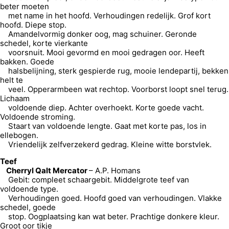
beter moeten
met name in het hoofd. Verhoudingen redelijk. Grof kort
hoofd. Diepe stop.
Amandelvormig donker oog, mag schuiner. Geronde
schedel, korte vierkante
voorsnuit. Mooi gevormd en mooi gedragen oor. Heeft
bakken. Goede
halsbelijning, sterk gespierde rug, mooie lendepartij, bekken
helt te
veel. Opperarmbeen wat rechtop. Voorborst loopt snel terug.
Lichaam
voldoende diep. Achter overhoekt. Korte goede vacht.
Voldoende stroming.
Staart van voldoende lengte. Gaat met korte pas, los in
ellebogen.
Vriendelijk zelfverzekerd gedrag. Kleine witte borstvlek.
Teef
Cherryl Qalt Mercator
– A.P. Homans
Gebit: compleet schaargebit. Middelgrote teef van
voldoende type.
Verhoudingen goed. Hoofd goed van verhoudingen. Vlakke
schedel, goede
stop. Oogplaatsing kan wat beter. Prachtige donkere kleur.
Groot oor tikje