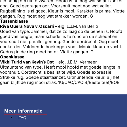
tijd nodig om uit te zwaren. Hoofd is nu nog wat smal. Donker
oog. Goed gedragen oor. Voorsnuit moet nog wat voller.
Rugbelijning is al goed. Kleur is mooi. Karakter is prima. Vlotte
gangen. Rug moet nog wat strakker worden. G
Tussenklasse
Riva Quera Nova v. Oscarli
– eig. L.J.M. van Berlo
Goed van type. Jammer, dat ze zo laag op de benen is. Hoofd
goed van lengte, maar schedel is te rond en de schedel en
voorsnuit niet parallel genoeg. Goede oordracht. Oog moet
donkerder. Voldoende hoekingen voor. Mooie kleur en vacht.
Gedrag in de ring moet beter. Vlotte gangen. G
Openklasse
Vikki Turid van Kevin’s Cot
– eig. J.E.M. Vermeer
Uitmuntend van type. Heeft mooi hoofd met goede lengte in
voorsnuit. Oordracht is beslist te wijd. Goede expressie.
Strakke rug. Goede staartaanzet. Uitmuntende kleur. Bij het
gaan blijft de rug mooi strak. 1U/CAC/CACIB/Beste teef/BOB
Meer informatie
FAQ