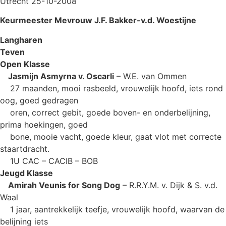
Utrecht 25-10-2008
Keurmeester Mevrouw J.F. Bakker-v.d. Woestijne
Langharen
Teven
Open Klasse
Jasmijn Asmyrna v. Oscarli
– W.E. van Ommen
27 maanden, mooi rasbeeld, vrouwelijk hoofd, iets rond
oog, goed gedragen
oren, correct gebit, goede boven- en onderbelijning,
prima hoekingen, goed
bone, mooie vacht, goede kleur, gaat vlot met correcte
staartdracht.
1U CAC – CACIB – BOB
Jeugd Klasse
Amirah Veunis for Song Dog
– R.R.Y.M. v. Dijk & S. v.d.
Waal
1 jaar, aantrekkelijk teefje, vrouwelijk hoofd, waarvan de
belijning iets