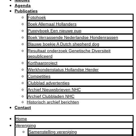
Nieuws
Agenda
Publicaties
Fotohoek
Boek Allemaal Hollanders
Puppyboek Een nieuwe pup
Boek Verrassende Nederlandse Hondenrassen
Blauwe boekje A Dutch shepherd dog
Resultaat onderzoek Genetische Diversiteit
gepubliceerd
Korthaarproject
Werkhondenstatus Hollandse Herder
Competities
Clubblad advertenties
Archief Nieuwsbrieven NHC
Archief Clubbladen NHC
Historisch archief berichten
Contact
Home
Vereniging
Samenstelling vereniging