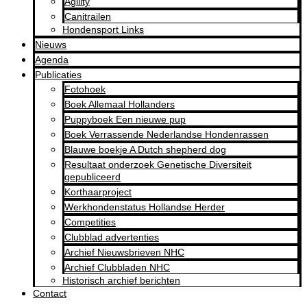
Agility
Canitrailen
Hondensport Links
Nieuws
Agenda
Publicaties
Fotohoek
Boek Allemaal Hollanders
Puppyboek Een nieuwe pup
Boek Verrassende Nederlandse Hondenrassen
Blauwe boekje A Dutch shepherd dog
Resultaat onderzoek Genetische Diversiteit
gepubliceerd
Korthaarproject
Werkhondenstatus Hollandse Herder
Competities
Clubblad advertenties
Archief Nieuwsbrieven NHC
Archief Clubbladen NHC
Historisch archief berichten
Contact