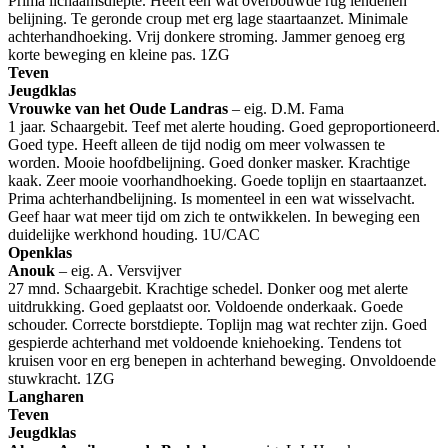
Prima lichaamsdiepte. Heeft een wat overbouwde rug lendenen
belijning. Te geronde croup met erg lage staartaanzet. Minimale
achterhandhoeking. Vrij donkere stroming. Jammer genoeg erg
korte beweging en kleine pas. 1ZG
Teven
Jeugdklas
Vrouwke van het Oude Landras
– eig. D.M. Fama
1 jaar. Schaargebit. Teef met alerte houding. Goed geproportioneerd.
Goed type. Heeft alleen de tijd nodig om meer volwassen te
worden. Mooie hoofdbelijning. Goed donker masker. Krachtige
kaak. Zeer mooie voorhandhoeking. Goede toplijn en staartaanzet.
Prima achterhandbelijning. Is momenteel in een wat wisselvacht.
Geef haar wat meer tijd om zich te ontwikkelen. In beweging een
duidelijke werkhond houding. 1U/CAC
Openklas
Anouk
– eig. A. Versvijver
27 mnd. Schaargebit. Krachtige schedel. Donker oog met alerte
uitdrukking. Goed geplaatst oor. Voldoende onderkaak. Goede
schouder. Correcte borstdiepte. Toplijn mag wat rechter zijn. Goed
gespierde achterhand met voldoende kniehoeking. Tendens tot
kruisen voor en erg benepen in achterhand beweging. Onvoldoende
stuwkracht. 1ZG
Langharen
Teven
Jeugdklas