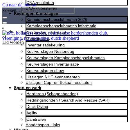
DNA resultaten
Ga naar de inhoud
DNA-kit bestellen
Zoeken...
Keuringen & uitslagen
Kampioenschapsclubmatch 2026
Kampioenschapsclubmatch informatie
Login
Nestendag informatie
of
Gedragstest
Lid worden
Inventarisatiekeuring
Keurverslagen Nestendag
Keurverslagen Kampioenschapsclubmatch
Keurverslagen Inventarisatie
Keurverslagen show
Uitslagen NHC evenementen
Uitslagen Cup- en Bokaal resultaten
Sport en werk
Herderen (Schapenhoeden)
Reddingshonden / Search And Rescue (SAR)
Dock Diving
Agility
Canitrailen
Hondensport Links