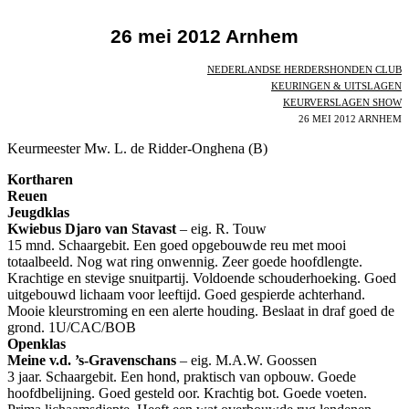
26 mei 2012 Arnhem
NEDERLANDSE HERDERSHONDEN CLUB
KEURINGEN & UITSLAGEN
KEURVERSLAGEN SHOW
26 MEI 2012 ARNHEM
Keurmeester Mw. L. de Ridder-Onghena (B)
Kortharen
Reuen
Jeugdklas
Kwiebus Djaro van Stavast
– eig. R. Touw
15 mnd. Schaargebit. Een goed opgebouwde reu met mooi
totaalbeeld. Nog wat ring onwennig. Zeer goede hoofdlengte.
Krachtige en stevige snuitpartij. Voldoende schouderhoeking. Goed
uitgebouwd lichaam voor leeftijd. Goed gespierde achterhand.
Mooie kleurstroming en een alerte houding. Beslaat in draf goed de
grond. 1U/CAC/BOB
Openklas
Meine v.d. ’s-Gravenschans
– eig. M.A.W. Goossen
3 jaar. Schaargebit. Een hond, praktisch van opbouw. Goede
hoofdbelijning. Goed gesteld oor. Krachtig bot. Goede voeten.