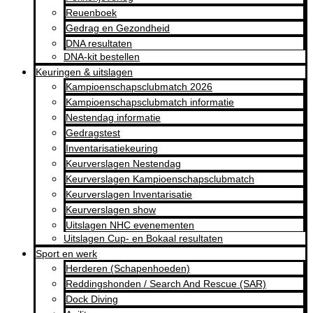
Reuenboek
Gedrag en Gezondheid
DNA resultaten
DNA-kit bestellen
Keuringen & uitslagen
Kampioenschapsclubmatch 2026
Kampioenschapsclubmatch informatie
Nestendag informatie
Gedragstest
Inventarisatiekeuring
Keurverslagen Nestendag
Keurverslagen Kampioenschapsclubmatch
Keurverslagen Inventarisatie
Keurverslagen show
Uitslagen NHC evenementen
Uitslagen Cup- en Bokaal resultaten
Sport en werk
Herderen (Schapenhoeden)
Reddingshonden / Search And Rescue (SAR)
Dock Diving