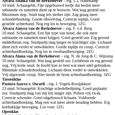
Alvara Anaika van de Berkeloever
– eig. L.I. Hanekamp
10 mnd. Schaargebit. Fijn opgebouwd teefje dat beslist meer
substantie en naturiteit dient op te bouwen. Wat laag gesteld oor.
Maximum stop. Snuit mag iets sterker zijn. Zag graag meer
schouderhoeking. Goede ribwelving. Correcte toplijn. Goed
gestelde achterhand. Nog erg los in beweging. 1ZG
Alvara Amyra van de Berkeloever
– eig. F. v.d. Berg
10 mnd. Schaargebit. Een fijn type van hond, die ook meer
substantie en naturiteit moet krijgen. Goed gesteld oor. Erg gerond
middelbruin oog. Snuitpartij mag langer en krachtiger zijn. Lichaam
dient zich verder te ontwikkelen. Goede toplijn en croup. Correcte
achterhandhoeking. Nog los in voorhandbeweging. 2ZG
Alvara Alana van de Berkeloever
– eig. N. de Jong & C. Wijnsma
10 mnd. Schaargebit. Wat laag gesteld oor. Lichtbruin en erg gerond
oog. Vrij korte snuit. In hoofd kon ze best wat meer adel gebruiken.
Minimale schouderhoeking. Lichaam dient verder te ontwikkelen.
Vrij afgeronde croup. Niet steeds de beste achterhandhoeking. 3ZG
Tussenklas
Pastora Izarra v. Oscarli
– eig. I. Vogels-Rooijakkers
23 mnd. Schaargebit. Krachtige schedelbelijning. Goed geplaatst
oor. Snuitpartij mag van mij iets langer zijn. Polsen vrij zwak.
Correcte schouder. Goed uitgebouwd lichaam. Voldoende
achterhandhoeking. Mag een wat meer alerte houding hebben. Erg
koehakkige beweging. Los voor. 1ZG
Openklas