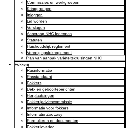
Commissies en werkgroepen
Kringgroepen
Inloggen
Lid worden
Verslagen
Aanvraag NHC ledenpas
Statuten
Huishoudelijk reglement
Verenigingsfokreglement
Plan van aanpak variëteitskruisingen NHC
Fokkerij
Rasinformatie
Rasstandaard
Fokkers
Dek- en geboorteberichten
Herplaatsingen
Fokkerijadviescommissie
Informatie voor fokkers
Informatie ZooEasy
Formulieren en documenten
Fokkerijoverleg