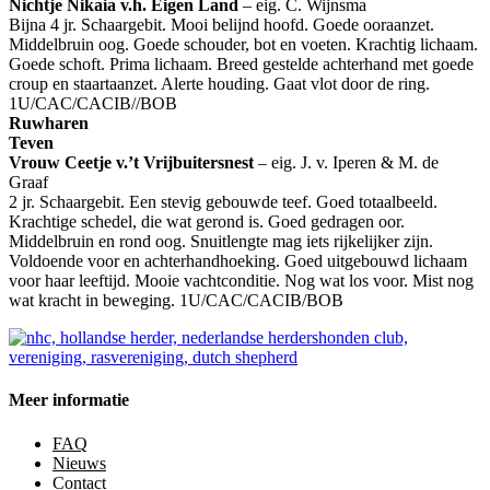
Nichtje Nikaia v.h. Eigen Land
– eig. C. Wijnsma
Bijna 4 jr. Schaargebit. Mooi belijnd hoofd. Goede ooraanzet.
Middelbruin oog. Goede schouder, bot en voeten. Krachtig lichaam.
Goede schoft. Prima lichaam. Breed gestelde achterhand met goede
croup en staartaanzet. Alerte houding. Gaat vlot door de ring.
1U/CAC/CACIB//BOB
Ruwharen
Teven
Vrouw Ceetje v.’t Vrijbuitersnest
– eig. J. v. Iperen & M. de
Graaf
2 jr. Schaargebit. Een stevig gebouwde teef. Goed totaalbeeld.
Krachtige schedel, die wat gerond is. Goed gedragen oor.
Middelbruin en rond oog. Snuitlengte mag iets rijkelijker zijn.
Voldoende voor en achterhandhoeking. Goed uitgebouwd lichaam
voor haar leeftijd. Mooie vachtconditie. Nog wat los voor. Mist nog
wat kracht in beweging. 1U/CAC/CACIB/BOB
Meer informatie
FAQ
Nieuws
Contact