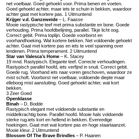
net voelbaar. Goed gehoekt voor. Prima benen en voeten.
Goed gehoekt achter, maar iets te schuin in bekken, waardoor
achter gaat met kortere pas. 1 Uitmuntend
Krijger v.d. Ganzeweide
– L. Faasse
Mooie rastypische teef met prima substantie en bone. Goede
verhouding. Prima hoofdbelijning, parallel. Tikje licht oog.
Correct gebit. Prima toplijn. Goede voorborst en
voorhandhoeking. Wat kortere bekken. Net voldoende gehoekt
achter. Gaat met kortere pas en iets te veel spanning over
lendenen. Prima temperament. 2 Uitmuntend
Star van Valesca’s Home
– K. Stacey
19 mnd. Rastypisch. Elegante teef. Correcte verhoudingen.
Rastypisch parallel hoofd, iets verfijnd in snuit. Correct gebit.
Goede rug. Voorhand iets naar voren geschoven, waardoor ze
mist schoft. Voorborst net voelbaar, voldoende diepte maar
elleboog mist aansluiting. Goed gehoekt achter, wat kort
bekken.
3 Zeer Goed
Openklasse
Binah
– D. Bodde
Rastypisch elegant met voldoende substantie en
middelkrachtig bone. Parallel hoofd. Mooie hals voldoende
sterke rug.iets kort en hellend in bekken. Evenredige
hoekingen. Gaat met wat kortere pas en hoge staartaanzet.
Mooie kleur. 2 Uitmuntend
Blossom Of The Brave Brindles
– P. Haanen