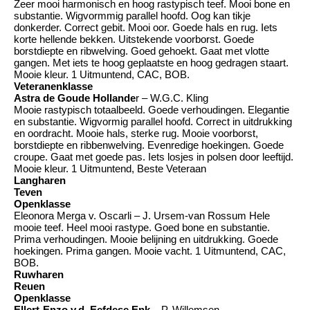
Zeer mooi harmonisch en hoog rastypisch teef. Mooi bone en
substantie. Wigvormmig parallel hoofd. Oog kan tikje
donkerder. Correct gebit. Mooi oor. Goede hals en rug. Iets
korte hellende bekken. Uitstekende voorborst. Goede
borstdiepte en ribwelving. Goed gehoekt. Gaat met vlotte
gangen. Met iets te hoog geplaatste en hoog gedragen staart.
Mooie kleur. 1 Uitmuntend, CAC, BOB.
Veteranenklasse
Astra de Goude Hollande
r – W.G.C. Kling
Mooie rastypisch totaalbeeld. Goede verhoudingen. Elegantie
en substantie. Wigvormig parallel hoofd. Correct in uitdrukking
en oordracht. Mooie hals, sterke rug. Mooie voorborst,
borstdiepte en ribbenwelving. Evenredige hoekingen. Goede
croupe. Gaat met goede pas. Iets losjes in polsen door leeftijd.
Mooie kleur. 1 Uitmuntend, Beste Veteraan
Langharen
Teven
Openklasse
Eleonora Merga v. Oscarli – J. Ursem-van Rossum Hele
mooie teef. Heel mooi rastype. Goed bone en substantie.
Prima verhoudingen. Mooie belijning en uitdrukking. Goede
hoekingen. Prima gangen. Mooie vacht. 1 Uitmuntend, CAC,
BOB.
Ruwharen
Reuen
Openklasse
Ellert-Enzo v.d. Eefdese Enk
– P. Willemsen