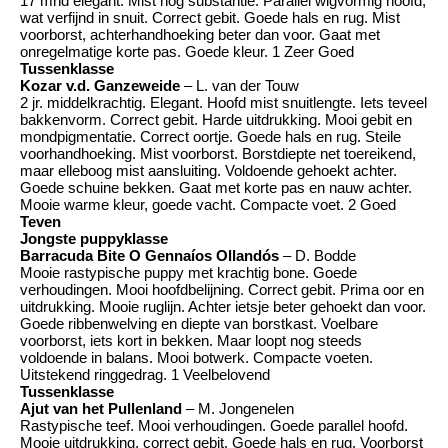
17 mnd elegant. Mist nog substantie. Parallel wigvormig hoofd,
wat verfijnd in snuit. Correct gebit. Goede hals en rug. Mist
voorborst, achterhandhoeking beter dan voor. Gaat met
onregelmatige korte pas. Goede kleur. 1 Zeer Goed
Tussenklasse
Kozar v.d. Ganzeweide
– L. van der Touw
2 jr. middelkrachtig. Elegant. Hoofd mist snuitlengte. Iets teveel
bakkenvorm. Correct gebit. Harde uitdrukking. Mooi gebit en
mondpigmentatie. Correct oortje. Goede hals en rug. Steile
voorhandhoeking. Mist voorborst. Borstdiepte net toereikend,
maar elleboog mist aansluiting. Voldoende gehoekt achter.
Goede schuine bekken. Gaat met korte pas en nauw achter.
Mooie warme kleur, goede vacht. Compacte voet. 2 Goed
Teven
Jongste puppyklasse
Barracuda Bite O Gennaíos Ollandós
– D. Bodde
Mooie rastypische puppy met krachtig bone. Goede
verhoudingen. Mooi hoofdbelijning. Correct gebit. Prima oor en
uitdrukking. Mooie ruglijn. Achter ietsje beter gehoekt dan voor.
Goede ribbenwelving en diepte van borstkast. Voelbare
voorborst, iets kort in bekken. Maar loopt nog steeds
voldoende in balans. Mooi botwerk. Compacte voeten.
Uitstekend ringgedrag. 1 Veelbelovend
Tussenklasse
Ajut van het Pullenland
– M. Jongenelen
Rastypische teef. Mooi verhoudingen. Goede parallel hoofd.
Mooie uitdrukking, correct gebit. Goede hals en rug. Voorborst