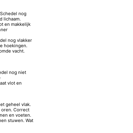
 Schedel nog
d lichaam.
t en makkelijk
nner
del nog vlakker
e hoekingen.
oomde vacht.
del nog niet
e
at vlot en
et geheel vlak.
oren. Correct
nen en voeten.
nen stuwen. Wat