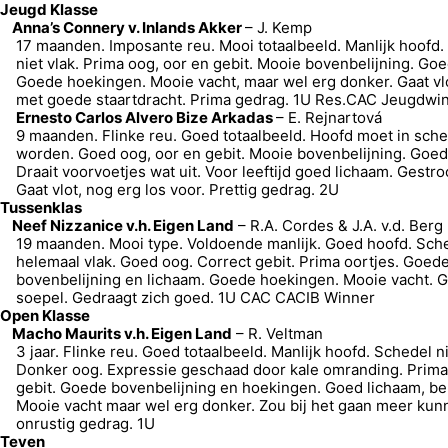
Jeugd Klasse
Anna’s Connery v. Inlands Akker
– J. Kemp
17 maanden. Imposante reu. Mooi totaalbeeld. Manlijk hoofd.
niet vlak. Prima oog, oor en gebit. Mooie bovenbelijning. Goe
Goede hoekingen. Mooie vacht, maar wel erg donker. Gaat vlo
met goede staartdracht. Prima gedrag. 1U Res.CAC Jeugdwi
Ernesto Carlos Alvero Bize Arkadas
– E. Rejnartová
9 maanden. Flinke reu. Goed totaalbeeld. Hoofd moet in sche
worden. Goed oog, oor en gebit. Mooie bovenbelijning. Goed
Draait voorvoetjes wat uit. Voor leeftijd goed lichaam. Gestr
Gaat vlot, nog erg los voor. Prettig gedrag. 2U
Tussenklas
Neef Nizzanice v.h. Eigen Land
– R.A. Cordes & J.A. v.d. Berg
19 maanden. Mooi type. Voldoende manlijk. Goed hoofd. Sche
helemaal vlak. Goed oog. Correct gebit. Prima oortjes. Goed
bovenbelijning en lichaam. Goede hoekingen. Mooie vacht. Ga
soepel. Gedraagt zich goed. 1U CAC CACIB Winner
Open Klasse
Macho Maurits v.h. Eigen Land
– R. Veltman
3 jaar. Flinke reu. Goed totaalbeeld. Manlijk hoofd. Schedel ni
Donker oog. Expressie geschaad door kale omranding. Prima 
gebit. Goede bovenbelijning en hoekingen. Goed lichaam, be
Mooie vacht maar wel erg donker. Zou bij het gaan meer kun
onrustig gedrag. 1U
Teven