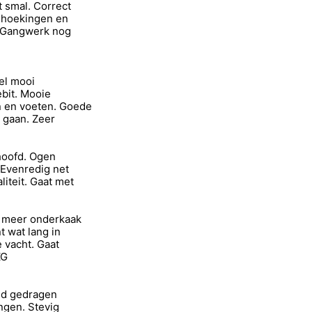
 smal. Correct
 hoekingen en
. Gangwerk nog
el mooi
bit. Mooie
 en voeten. Goede
 gaan. Zeer
hoofd. Ogen
 Evenredig net
teit. Gaat met
t meer onderkaak
 wat lang in
 vacht. Gaat
3ZG
ed gedragen
ngen. Stevig