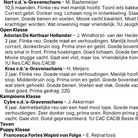
Nort v.d.‘s-Gravenschans
– M. Bastemeijer
10,5 maanden. Flinke reu met manlijk hoofd. Toont iets bakke
Correct gebit. Donker oog. Lichaam nog in ontwikkeling. Staa
benen. Goede benen en voeten. Mooie vacht kwaliteit. Moet b
krachtiger worden. Wat onwennig maar vriendelijk. 1U Jeugd
Open Klasse
Adorian De Korthaar Hollander
– J. Windhorst- van der Heid
2 jaar. Flinke reu. Goede maat en verhoudingen. Manlijk hoof
correct, donkerbruin oog. Prima oren en gebit. Goede bovenb
iets smal in front. Prima hoekingen. Goed lichaam. Goede be
Mooie stugge vacht. Gaat wel vlot, maar los. Vriendelijke hon
1U Res.CAC Res.CACIB
Kras v.d.‘s-Gravenschans
– H. Meijers
2 jaar. Flinke reu. Goede maat en verhoudingen. Manlijk hoof
stop. Middenbruin oog. Prima oren en gebit. Goede bovenbeli
wat sterk gehoekt. Goede benen. Voeten wat vlak. Goede vach
Gaat goed. Prima gedrag. 2ZG
Kampioens Klasse
Cybe v.d.‘s-Gravenschans
– J. Akkerman
6 jaar. Aantrekkelijke reu van een heel mooi type. Goede maa
verhoudingen. Zeer donker oog, prima oren. Rondom prima 
vacht. Gaat vlot. Goed gepresenteerd. 1U CAC CACIB Beste 
Teven
Puppy Klasse
Francesca Fortes Wapini von Folge
– E. Rejnartová