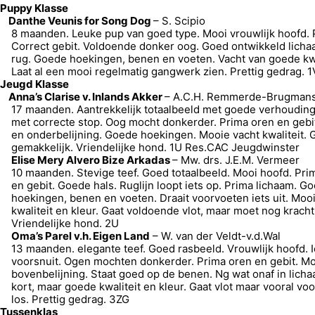
Puppy Klasse
Danthe Veunis for Song Dog
– S. Scipio
8 maanden. Leuke pup van goed type. Mooi vrouwlijk hoofd. 
Correct gebit. Voldoende donker oog. Goed ontwikkeld licha
rug. Goede hoekingen, benen en voeten. Vacht van goede kwal
Laat al een mooi regelmatig gangwerk zien. Prettig gedrag. 
Jeugd Klasse
Anna’s Clarise v. Inlands Akker
– A.C.H. Remmerde-Brugman
17 maanden. Aantrekkelijk totaalbeeld met goede verhoudin
met correcte stop. Oog mocht donkerder. Prima oren en gebi
en onderbelijning. Goede hoekingen. Mooie vacht kwaliteit. 
gemakkelijk. Vriendelijke hond. 1U Res.CAC Jeugdwinster
Elise Mery Alvero Bize Arkadas
– Mw. drs. J.E.M. Vermeer
10 maanden. Stevige teef. Goed totaalbeeld. Mooi hoofd. Pri
en gebit. Goede hals. Ruglijn loopt iets op. Prima lichaam. G
hoekingen, benen en voeten. Draait voorvoeten iets uit. Mooi
kwaliteit en kleur. Gaat voldoende vlot, maar moet nog krach
Vriendelijke hond. 2U
Oma’s Parel v.h. Eigen Land
– W. van der Veldt-v.d.Wal
13 maanden. elegante teef. Goed rasbeeld. Vrouwlijk hoofd. Iet
voorsnuit. Ogen mochten donkerder. Prima oren en gebit. M
bovenbelijning. Staat goed op de benen. Ng wat onaf in licha
kort, maar goede kwaliteit en kleur. Gaat vlot maar vooral voo
los. Prettig gedrag. 3ZG
Tussenklas