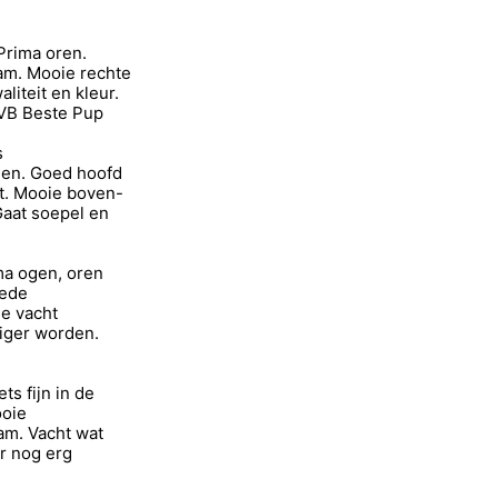
Prima oren.
am. Mooie rechte
iteit en kleur.
1VB Beste Pup
s
gen. Goed hoofd
t. Mooie boven-
Gaat soepel en
ma ogen, oren
oede
e vacht
tiger worden.
s fijn in de
ooie
am. Vacht wat
r nog erg