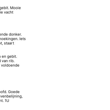
gebit. Mooie
ie vacht
oende donker.
hoekingen. Iets
t, staart
 en gebit.
 van rib.
t voldoende
oofd. Goede
venbelijning,
ont. 1U