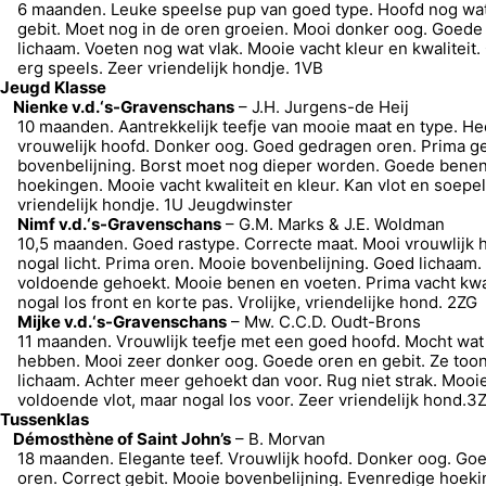
6 maanden. Leuke speelse pup van goed type. Hoofd nog wat
gebit. Moet nog in de oren groeien. Mooi donker oog. Goede
lichaam. Voeten nog wat vlak. Mooie vacht kleur en kwaliteit
erg speels. Zeer vriendelijk hondje. 1VB
Jeugd Klasse
Nienke v.d.‘s-Gravenschans
– J.H. Jurgens-de Heij
10 maanden. Aantrekkelijk teefje van mooie maat en type. He
vrouwelijk hoofd. Donker oog. Goed gedragen oren. Prima ge
bovenbelijning. Borst moet nog dieper worden. Goede benen
hoekingen. Mooie vacht kwaliteit en kleur. Kan vlot en soepel
vriendelijk hondje. 1U Jeugdwinster
Nimf v.d.‘s-Gravenschans
– G.M. Marks & J.E. Woldman
10,5 maanden. Goed rastype. Correcte maat. Mooi vrouwlijk 
nogal licht. Prima oren. Mooie bovenbelijning. Goed lichaam.
voldoende gehoekt. Mooie benen en voeten. Prima vacht kwali
nogal los front en korte pas. Vrolijke, vriendelijke hond. 2ZG
Mijke v.d.‘s-Gravenschans
– Mw. C.C.D. Oudt-Brons
11 maanden. Vrouwlijk teefje met een goed hoofd. Mocht wa
hebben. Mooi zeer donker oog. Goede oren en gebit. Ze toont
lichaam. Achter meer gehoekt dan voor. Rug niet strak. Mooie
voldoende vlot, maar nogal los voor. Zeer vriendelijk hond.
Tussenklas
Démosthène of Saint John’s
– B. Morvan
18 maanden. Elegante teef. Vrouwlijk hoofd. Donker oog. Go
oren. Correct gebit. Mooie bovenbelijning. Evenredige hoeki