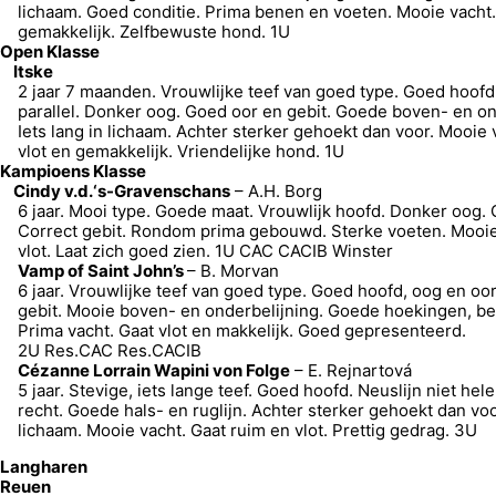
lichaam. Goed conditie. Prima benen en voeten. Mooie vacht. 
gemakkelijk. Zelfbewuste hond. 1U
Open Klasse
Itske
2 jaar 7 maanden. Vrouwlijke teef van goed type. Goed hoofd,
parallel. Donker oog. Goed oor en gebit. Goede boven- en on
Iets lang in lichaam. Achter sterker gehoekt dan voor. Mooie 
vlot en gemakkelijk. Vriendelijke hond. 1U
Kampioens Klasse
Cindy v.d.‘s-Gravenschans
– A.H. Borg
6 jaar. Mooi type. Goede maat. Vrouwlijk hoofd. Donker oog.
Correct gebit. Rondom prima gebouwd. Sterke voeten. Mooie
vlot. Laat zich goed zien. 1U CAC CACIB Winster
Vamp of Saint John’s
– B. Morvan
6 jaar. Vrouwlijke teef van goed type. Goed hoofd, oog en oor
gebit. Mooie boven- en onderbelijning. Goede hoekingen, be
Prima vacht. Gaat vlot en makkelijk. Goed gepresenteerd.
2U Res.CAC Res.CACIB
Cézanne Lorrain Wapini von Folge
– E. Rejnartová
5 jaar. Stevige, iets lange teef. Goed hoofd. Neuslijn niet hel
recht. Goede hals- en ruglijn. Achter sterker gehoekt dan voo
lichaam. Mooie vacht. Gaat ruim en vlot. Prettig gedrag. 3U
Langharen
Reuen