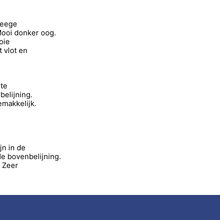
teege
Mooi donker oog.
oie
 vlot en
nte
elijning.
emakkelijk.
jn in de
e bovenbelijning.
 Zeer