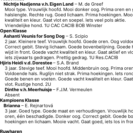
Nichtje Nadjenna v.h. Eigen Land
– M. de Greef
Mooi type. Vrouwlijk hoofd. Mooi donker oog. Prima oren en 
halslengte. Rechte rug. Goed lichaam. Prima hoekingen. Moo
kwaliteit en kleur. Gaat vlot en soepel. Iets veel pols aktie.
Vriendelijke hond. 1U CAC CACIB BOB Winster
Open Klasse
Ashanti Veunis for Song Dog
– S. Scipio
2 jaar. Kleinere teef. Vrouwlijk hoofd. Goede oren. Oog vold
Correct gebit. Stevig lichaam. Goede bovenbelijning. Goede 
wijd in front. Goede vacht kwaliteit en kleur. Gaat aktief en vlo
iets zijwaarts gedragen. Prettig gedrag. 1U Res.CACIB
Hjiris Heidi v.d. Dorestee
– S.A. Brand
3 jaar. Stevige teef. Mooi hoofd. Middenbruin oog. Prima oren
Voldoende hals. Ruglijn niet strak. Prima hoekingen. Iets rond
Goede benen en voeten. Goede vacht kwaliteit en kleur. Gaa
vlot. Rustige hond. 2U
Dinthe v.h. Meerhuisje
– F.J.M. Vermeulen
Absent
Kampioens Klasse
Brianna
– E. Rejnartová
3 jaar. Goed type. Goede maat en verhoudingen. Vrouwlijk h
oren, één beschadigde. Donker oog. Correct gebit. Goede bo
hoekingen en lichaam. Mooie vacht. Gaat goed, iets los in fr
Ruwharen