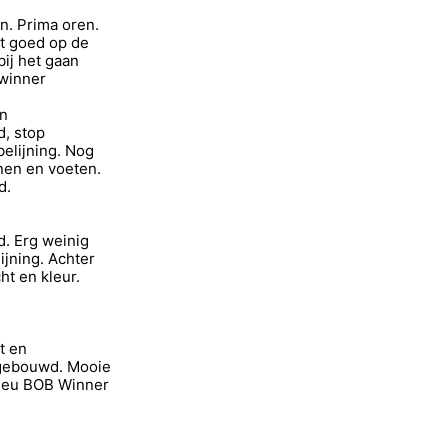
n. Prima oren.
t goed op de
ij het gaan
winner
en
d, stop
elijning. Nog
nen en voeten.
d.
d. Erg weinig
jning. Achter
t en kleur.
t en
gebouwd. Mooie
Reu BOB Winner