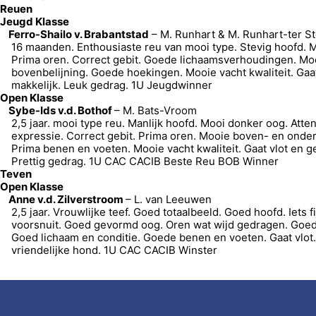
Reuen
Jeugd Klasse
Ferro-Shailo v. Brabantstad
– M. Runhart & M. Runhart-ter S
16 maanden. Enthousiaste reu van mooi type. Stevig hoofd. 
Prima oren. Correct gebit. Goede lichaamsverhoudingen. Mo
bovenbelijning. Goede hoekingen. Mooie vacht kwaliteit. Gaat
makkelijk. Leuk gedrag. 1U Jeugdwinner
Open Klasse
Sybe-Ids v.d. Bothof
– M. Bats-Vroom
2,5 jaar. mooi type reu. Manlijk hoofd. Mooi donker oog. Atte
expressie. Correct gebit. Prima oren. Mooie boven- en onderb
Prima benen en voeten. Mooie vacht kwaliteit. Gaat vlot en g
Prettig gedrag. 1U CAC CACIB Beste Reu BOB Winner
Teven
Open Klasse
Anne v.d. Zilverstroom
– L. van Leeuwen
2,5 jaar. Vrouwlijke teef. Goed totaalbeeld. Goed hoofd. Iets fi
voorsnuit. Goed gevormd oog. Oren wat wijd gedragen. Goed
Goed lichaam en conditie. Goede benen en voeten. Gaat vlot.
vriendelijke hond. 1U CAC CACIB Winster