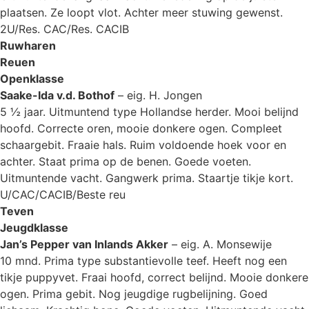
plaatsen. Ze loopt vlot. Achter meer stuwing gewenst.
2U/Res. CAC/Res. CACIB
Ruwharen
Reuen
Openklasse
Saake-Ida v.d. Bothof
– eig. H. Jongen
5 ½ jaar. Uitmuntend type Hollandse herder. Mooi belijnd
hoofd. Correcte oren, mooie donkere ogen. Compleet
schaargebit. Fraaie hals. Ruim voldoende hoek voor en
achter. Staat prima op de benen. Goede voeten.
Uitmuntende vacht. Gangwerk prima. Staartje tikje kort.
U/CAC/CACIB/Beste reu
Teven
Jeugdklasse
Jan’s Pepper van Inlands Akker
– eig. A. Monsewije
10 mnd. Prima type substantievolle teef. Heeft nog een
tikje puppyvet. Fraai hoofd, correct belijnd. Mooie donkere
ogen. Prima gebit. Nog jeugdige rugbelijning. Goed