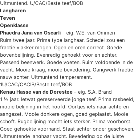
Uitmuntend. U/CAC/Beste teef/BOB
Langharen
Teven
Openklasse
Phaedra Jana van Oscarli
– eig. W.E. van Ommen
Ruim twee jaar. Prima type langhaar. Schedel zou een
fractie vlakker mogen. Ogen en oren correct. Goede
bovenbelijning. Evenredig gehoekt voor en achter.
Passend beenwerk. Goede voeten. Ruim voldoende in de
vacht. Mooie kraag, mooie bevedering. Gangwerk fractie
nauw achter. Uitmuntend temperament.
1U/CAC/CACIB/Beste teef/BOB
Kenau Hasse van de Dorestee
– eig. S.A. Brand
1 ½ jaar. Ietwat gereserveerde jonge teef. Prima rasbeeld,
mooie belijning in het hoofd. Oortjes iets naar achteren
aangezet. Mooie donkere ogen, goed geplaatst. Mooie
schoft. Rugbelijning mocht iets sterker. Prima voorborst.
Goed gehoekte voorhand. Staat achter onder geschoven.
Uitmuntende langhaar vacht. Bevedering op de juiste