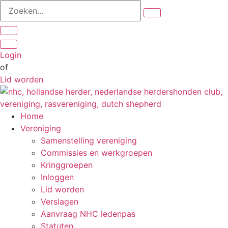
Zoeken...
Ga
naar
de
inhoud
Login
of
Lid worden
Home
Vereniging
Samenstelling vereniging
Commissies en werkgroepen
Kringgroepen
Inloggen
Lid worden
Verslagen
Aanvraag NHC ledenpas
Statuten