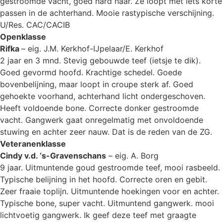
gestroomde vacht, goed hard haar. Ze loopt met iets korte
passen in de achterhand. Mooie rastypische verschijning.
U/Res. CAC/CACIB
Openklasse
Rifka
– eig. J.M. Kerkhof-IJpelaar/E. Kerkhof
2 jaar en 3 mnd. Stevig gebouwde teef (ietsje te dik).
Goed gevormd hoofd. Krachtige schedel. Goede
bovenbelijning, maar loopt in croupe sterk af. Goed
gehoekte voorhand, achterhand licht ondergeschoven.
Heeft voldoende bone. Correcte donker gestroomde
vacht. Gangwerk gaat onregelmatig met onvoldoende
stuwing en achter zeer nauw. Dat is de reden van de ZG.
Veteranenklasse
Cindy v.d. ‘s-Gravenschans
– eig. A. Borg
9 jaar. Uitmuntende goud gestroomde teef, mooi rasbeeld.
Typische belijning in het hoofd. Correcte oren en gebit.
Zeer fraaie toplijn. Uitmuntende hoekingen voor en achter.
Typische bone, super vacht. Uitmuntend gangwerk. mooi
lichtvoetig gangwerk. Ik geef deze teef met graagte