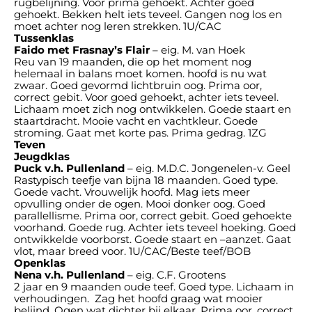
rugbelijning. Voor prima gehoekt. Achter goed
gehoekt. Bekken helt iets teveel. Gangen nog los en
moet achter nog leren strekken. 1U/CAC
Tussenklas
Faido met Frasnay’s Flair
– eig. M. van Hoek
Reu van 19 maanden, die op het moment nog
helemaal in balans moet komen. hoofd is nu wat
zwaar. Goed gevormd lichtbruin oog. Prima oor,
correct gebit. Voor goed gehoekt, achter iets teveel.
Lichaam moet zich nog ontwikkelen. Goede staart en
staartdracht. Mooie vacht en vachtkleur. Goede
stroming. Gaat met korte pas. Prima gedrag. 1ZG
Teven
Jeugdklas
Puck v.h. Pullenland
– eig. M.D.C. Jongenelen-v. Geel
Rastypisch teefje van bijna 18 maanden. Goed type.
Goede vacht. Vrouwelijk hoofd. Mag iets meer
opvulling onder de ogen. Mooi donker oog. Goed
parallellisme. Prima oor, correct gebit. Goed gehoekte
voorhand. Goede rug. Achter iets teveel hoeking. Goed
ontwikkelde voorborst. Goede staart en –aanzet. Gaat
vlot, maar breed voor. 1U/CAC/Beste teef/BOB
Openklas
Nena v.h. Pullenland
– eig. C.F. Grootens
2 jaar en 9 maanden oude teef. Goed type. Lichaam in
verhoudingen. Zag het hoofd graag wat mooier
belijnd. Ogen wat dichter bij elkaar. Prima oor, correct