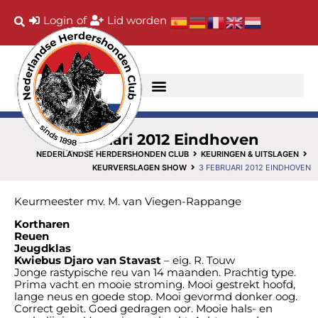
Login
of
Lid worden
3 februari 2012 Eindhoven
NEDERLANDSE HERDERSHONDEN CLUB
KEURINGEN & UITSLAGEN
KEURVERSLAGEN SHOW
3 FEBRUARI 2012 EINDHOVEN
Keurmeester mv. M. van Viegen-Rappange
Kortharen
Reuen
Jeugdklas
Kwiebus Djaro van Stavast
– eig. R. Touw
Jonge rastypische reu van 14 maanden. Prachtig type.
Prima vacht en mooie stroming. Mooi gestrekt hoofd,
lange neus en goede stop. Mooi gevormd donker oog.
Correct gebit. Goed gedragen oor. Mooie hals- en