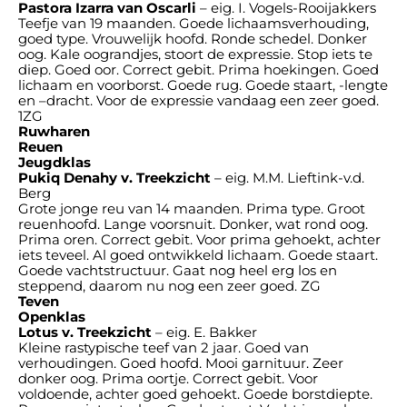
Pastora Izarra van Oscarli
– eig. I. Vogels-Rooijakkers
Teefje van 19 maanden. Goede lichaamsverhouding,
goed type. Vrouwelijk hoofd. Ronde schedel. Donker
oog. Kale oograndjes, stoort de expressie. Stop iets te
diep. Goed oor. Correct gebit. Prima hoekingen. Goed
lichaam en voorborst. Goede rug. Goede staart, -lengte
en –dracht. Voor de expressie vandaag een zeer goed.
1ZG
Ruwharen
Reuen
Jeugdklas
Pukiq Denahy v. Treekzicht
– eig. M.M. Lieftink-v.d.
Berg
Grote jonge reu van 14 maanden. Prima type. Groot
reuenhoofd. Lange voorsnuit. Donker, wat rond oog.
Prima oren. Correct gebit. Voor prima gehoekt, achter
iets teveel. Al goed ontwikkeld lichaam. Goede staart.
Goede vachtstructuur. Gaat nog heel erg los en
steppend, daarom nu nog een zeer goed. ZG
Teven
Openklas
Lotus v. Treekzicht
– eig. E. Bakker
Kleine rastypische teef van 2 jaar. Goed van
verhoudingen. Goed hoofd. Mooi garnituur. Zeer
donker oog. Prima oortje. Correct gebit. Voor
voldoende, achter goed gehoekt. Goede borstdiepte.