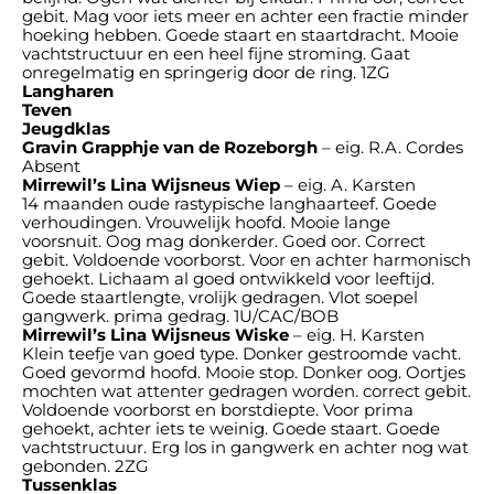
gebit. Mag voor iets meer en achter een fractie minder
hoeking hebben. Goede staart en staartdracht. Mooie
vachtstructuur en een heel fijne stroming. Gaat
onregelmatig en springerig door de ring. 1ZG
Langharen
Teven
Jeugdklas
Gravin Grapphje van de Rozeborgh
– eig. R.A. Cordes
Absent
Mirrewil’s Lina Wijsneus Wiep
– eig. A. Karsten
14 maanden oude rastypische langhaarteef. Goede
verhoudingen. Vrouwelijk hoofd. Mooie lange
voorsnuit. Oog mag donkerder. Goed oor. Correct
gebit. Voldoende voorborst. Voor en achter harmonisch
gehoekt. Lichaam al goed ontwikkeld voor leeftijd.
Goede staartlengte, vrolijk gedragen. Vlot soepel
gangwerk. prima gedrag. 1U/CAC/BOB
Mirrewil’s Lina Wijsneus Wiske
– eig. H. Karsten
Klein teefje van goed type. Donker gestroomde vacht.
Goed gevormd hoofd. Mooie stop. Donker oog. Oortjes
mochten wat attenter gedragen worden. correct gebit.
Voldoende voorborst en borstdiepte. Voor prima
gehoekt, achter iets te weinig. Goede staart. Goede
vachtstructuur. Erg los in gangwerk en achter nog wat
gebonden. 2ZG
Tussenklas