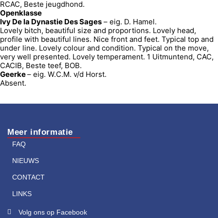
RCAC, Beste jeugdhond.
Openklasse
Ivy De la Dynastie Des Sages
– eig. D. Hamel.
Lovely bitch, beautiful size and proportions. Lovely head,
profile with beautiful lines. Nice front and feet. Typical top and
under line. Lovely colour and condition. Typical on the move,
very well presented. Lovely temperament. 1 Uitmuntend, CAC,
CACIB, Beste teef, BOB.
Geerke
– eig. W.C.M. v/d Horst.
Absent.
Meer informatie
FAQ
NIEUWS
CONTACT
LINKS
Volg ons op Facebook