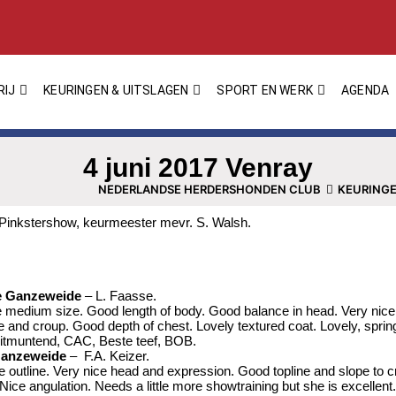
RIJ
KEURINGEN & UITSLAGEN
SPORT EN WERK
AGENDA
4 juni 2017 Venray
NEDERLANDSE HERDERSHONDEN CLUB
KEURINGE
Pinkstershow, keurmeester mevr. S. Walsh.
e Ganzeweide
– L. Faasse.
e medium size. Good length of body. Good balance in head. Very nice
ne and croup. Good depth of chest. Lovely textured coat. Lovely, spri
tmuntend, CAC, Beste teef, BOB.
Ganzeweide
– F.A. Keizer.
 outline. Very nice head and expression. Good topline and slope to 
 Nice angulation. Needs a little more showtraining but she is excellent