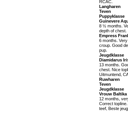
RCAC.
Langharen
Teven
Puppyklasse
Guinevere Aqu
8 ½ months. Ve
depth of chest.
Empress Frank
6 months. Very 
croup. Good de
pup.
Jeugdklasse
Diamidarus Iri
13 months. Good
chest. Nice topl
Uitmuntend, CA
Ruwharen
Teven
Jeugdklasse
Vrouw Baltika 
12 months, very
Correct topline
teef, Beste je