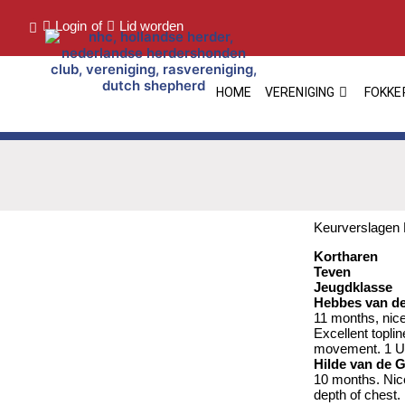
Login
of
Lid worden
HOME
VERENIGING
FOKKE
Keurverslagen 
Kortharen
Teven
Jeugdklasse
Hebbes van d
11 months, nic
Excellent topli
movement. 1 Ui
Hilde van de 
10 months. Nice
depth of chest.