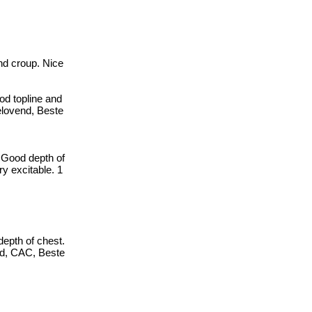
nd croup. Nice
od topline and
elovend, Beste
. Good depth of
ry excitable. 1
depth of chest.
nd, CAC, Beste