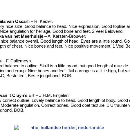
ila van Oscarli
– R. Keizer.
ry nice size. Good balance to head. Nice expression. Good topline a
 Nice angulation for her age. Good bone and feet. 2 Veel Belovend.
a van het Meerhuisje
– A. Karsten-Brouwer.
nice balance overall. Good length of head. Eyes are a little round. Go
pth of chest. Nice bones and feet. Nice positive movement. 1 Veel B
s
– F. Callemeyn.
 balance to outline. Skull is a little broad, but good length of muzzle
ine and croup. Nice bones and feet. Tail carriage is a little high, but ve
C, Beste teef, Beste jeugdhond, BOB.
van ’t Cluyn’s Erf
– J.H.M. Engelen.
 correct outline. Lovely balance to head. Good length of body. Good 
. Moderate angulation. Correct bones. Good coat texture. 1 Uitmunte
ugdhond, BOB.