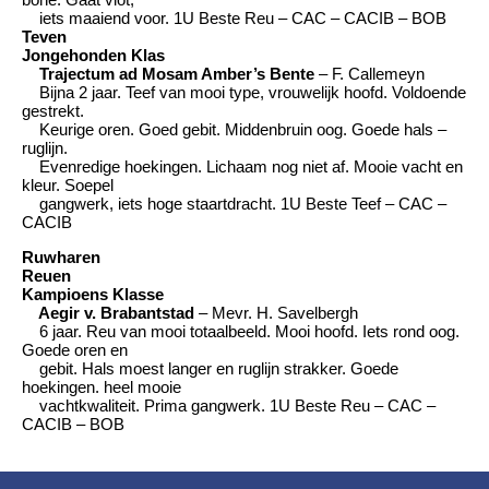
iets maaiend voor. 1U Beste Reu – CAC – CACIB – BOB
Teven
Jongehonden Klas
Trajectum ad Mosam Amber’s Bente
– F. Callemeyn
Bijna 2 jaar. Teef van mooi type, vrouwelijk hoofd. Voldoende
gestrekt.
Keurige oren. Goed gebit. Middenbruin oog. Goede hals –
ruglijn.
Evenredige hoekingen. Lichaam nog niet af. Mooie vacht en
kleur. Soepel
gangwerk, iets hoge staartdracht. 1U Beste Teef – CAC –
CACIB
Ruwharen
Reuen
Kampioens Klasse
Aegir v. Brabantstad
– Mevr. H. Savelbergh
6 jaar. Reu van mooi totaalbeeld. Mooi hoofd. Iets rond oog.
Goede oren en
gebit. Hals moest langer en ruglijn strakker. Goede
hoekingen. heel mooie
vachtkwaliteit. Prima gangwerk. 1U Beste Reu – CAC –
CACIB – BOB