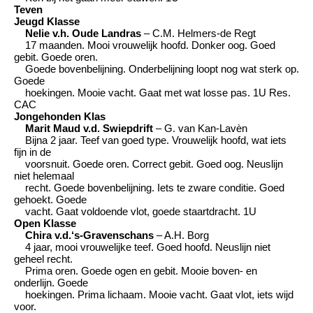
Teven
Jeugd Klasse
Nelie v.h. Oude Landras
– C.M. Helmers-de Regt
17 maanden. Mooi vrouwelijk hoofd. Donker oog. Goed
gebit. Goede oren.
Goede bovenbelijning. Onderbelijning loopt nog wat sterk op.
Goede
hoekingen. Mooie vacht. Gaat met wat losse pas. 1U Res.
CAC
Jongehonden Klas
Marit Maud v.d. Swiepdrift
– G. van Kan-Lavèn
Bijna 2 jaar. Teef van goed type. Vrouwelijk hoofd, wat iets
fijn in de
voorsnuit. Goede oren. Correct gebit. Goed oog. Neuslijn
niet helemaal
recht. Goede bovenbelijning. Iets te zware conditie. Goed
gehoekt. Goede
vacht. Gaat voldoende vlot, goede staartdracht. 1U
Open Klasse
Chira v.d.‘s-Gravenschans
– A.H. Borg
4 jaar, mooi vrouwelijke teef. Goed hoofd. Neuslijn niet
geheel recht.
Prima oren. Goede ogen en gebit. Mooie boven- en
onderlijn. Goede
hoekingen. Prima lichaam. Mooie vacht. Gaat vlot, iets wijd
voor.