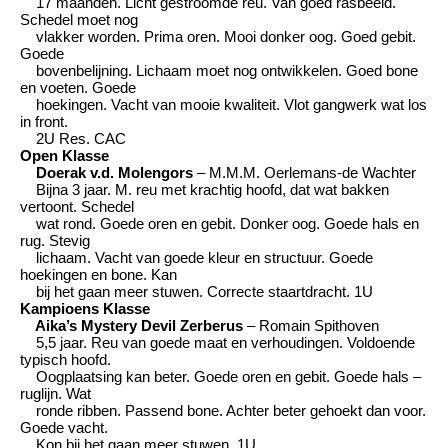
17 maanden. Licht gestroomde reu. Van goed rasbeeld.
Schedel moet nog
vlakker worden. Prima oren. Mooi donker oog. Goed gebit.
Goede
bovenbelijning. Lichaam moet nog ontwikkelen. Goed bone
en voeten. Goede
hoekingen. Vacht van mooie kwaliteit. Vlot gangwerk wat los
in front.
2U Res. CAC
Open Klasse
Doerak v.d. Molengors
– M.M.M. Oerlemans-de Wachter
Bijna 3 jaar. M. reu met krachtig hoofd, dat wat bakken
vertoont. Schedel
wat rond. Goede oren en gebit. Donker oog. Goede hals en
rug. Stevig
lichaam. Vacht van goede kleur en structuur. Goede
hoekingen en bone. Kan
bij het gaan meer stuwen. Correcte staartdracht. 1U
Kampioens Klasse
Aika’s Mystery Devil Zerberus
– Romain Spithoven
5,5 jaar. Reu van goede maat en verhoudingen. Voldoende
typisch hoofd.
Oogplaatsing kan beter. Goede oren en gebit. Goede hals –
ruglijn. Wat
ronde ribben. Passend bone. Achter beter gehoekt dan voor.
Goede vacht.
Kon bij het gaan meer stuwen. 1U