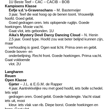
1U Beste Teef – CAC – CACIB – BOB
Kampioens Klasse
Eefje v.d.‘s-Gravenschans
– M. Bastemeijer
3 jaar. Teef die wat hoog op de benen toont. Vrouwelijk
hoofd. Goed gebit.
Goed gedragen oren. Iets oplopende ruglijn. Goede
hoekingen. Mooie vacht.
Gaat vlot, iets gebonden. 1U
Aika’s Mystery Devil Darcy Dancing Cloud
– N. Henin
2,5 jaar. Goed type. Hoofd zou wat beter belijnd kunnen zijn,
maar
verhouding is goed. Ogen wat licht. Prima oren en gebit.
Goede boven- en
onderbelijning. Recht front. Goede hoekingen. Prima vacht.
Gaat voldoende
vlot. 2U
Langharen
Reuen
Open Klasse
Gjeter
– J.L. & E.G.M. de Rapper
4 jaar. Aantrekkelijke reu met goed hoofd, iets bolle schedel.
Iets wijd
gedragen oren. Goed gebit. Goede halslengte. Vacht staat
iets uit, mooi
kleur. iets vlak van rib. Diepe borst. Goede hoekingen en
bone. Gaat vlot,