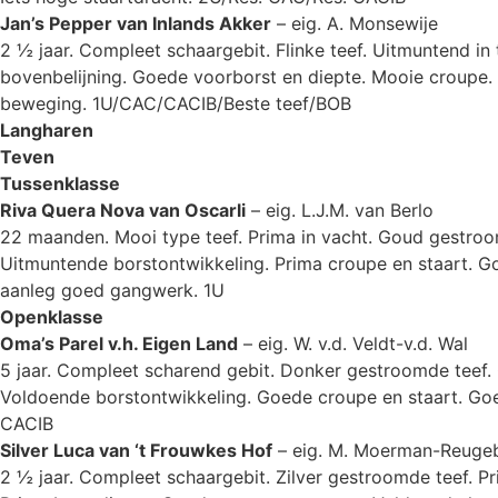
Jan’s Pepper van Inlands Akker
– eig. A. Monsewije
2 ½ jaar. Compleet schaargebit. Flinke teef. Uitmuntend i
bovenbelijning. Goede voorborst en diepte. Mooie croupe. 
beweging. 1U/CAC/CACIB/Beste teef/BOB
Langharen
Teven
Tussenklasse
Riva Quera Nova van Oscarli
– eig. L.J.M. van Berlo
22 maanden. Mooi type teef. Prima in vacht. Goud gestroom
Uitmuntende borstontwikkeling. Prima croupe en staart. Go
aanleg goed gangwerk. 1U
Openklasse
Oma’s Parel v.h. Eigen Land
– eig. W. v.d. Veldt-v.d. Wal
5 jaar. Compleet scharend gebit. Donker gestroomde teef. G
Voldoende borstontwikkeling. Goede croupe en staart. Goe
CACIB
Silver Luca van ‘t Frouwkes Hof
– eig. M. Moerman-Reugeb
2 ½ jaar. Compleet schaargebit. Zilver gestroomde teef. P