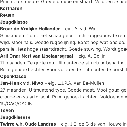
Prima borstdiepte. Goede croupe en staart. Voldoende ho
Kortharen
Reuen
Jeugdklasse
Broar de Vrolijke Hollander
– eig. A. v.d. Wal
9 maanden. Compleet schaargebit. Licht opgebouwde reu 
wijd. Mooi hals. Goede rugbelijning. Borst nog wat ondiep.
parallel. Iets hoge staartdracht. Goede stuwing. Wordt goe
Arif Onar Nort van IJpelaarsgraaf
– eig. A. Colijn
11 maanden. Te grote reu. Uitmuntende structuur beharing
Ruim gehoekt achter, voor voldoende. Uitmuntende borst. 
Openklasse
Jan-Henk v.d. Niwo
– eig. L.J.P.A. van Ee-Muijen
27 maanden. Uitmuntend type. Goede maat. Mooi goud gest
croupe en staartdracht. Ruim gehoekt achter. Voldoende v
1U/CAC/CACIB
Teven
Jeugdklassse
Twirre v.h. Oude Landras
– eig. J.E. de Gids-van Houweli