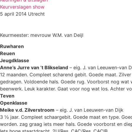
Keurverslagen show
5 april 2014 Utrecht
Keurmeester: mevrouw W.M. van Deijl
Ruwharen
Reuen
Jeugdklasse
Anne’s Jurre van ’t Blikseland
– eig. J. van Leeuwen-van D
12 maanden. Compleet scharend gebit. Goede maat. Zilver
gedragen. Voldoende hals. Goede rug. Voorborst nog wat we
beenwerk. Leuk karakter. Gaat voor nog wat los. Achter v
Teven
Openklasse
Meike v.d. Zilverstroom
– eig. J. van Leeuwen-van Dijk
3 ½ jaar. Compleet schaargebit. Goede maat en type. Goed
worden. zag graag iets meer hals. Goede voorborst en diep
Iets hoge staartdracht. 2U/Res. CAC/Res. CACIB