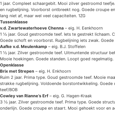
1 jaar. Compleet schaargebit. Mooi zilver gestroomd teefj
en rugbelijning. Voorborst ontbreekt nog. Goede croupe e
lang niet af, maar wel veel capaciteiten. 1ZG
Tussenklasse
v.d. Zwartewaterhoeve Chenna
– eig. H. Eenkhoorn
1 ½ jaar. Goud gestroomde teef. Iets te gestrekt lichaam
Goede schoft en voorborst. Rugbelijning iets zwak. Goede 
Aafke v.d. Meulenkamp
– eig. B.J. Stoffelen
1 ½ jaar. Zilver gestroomde teef. Uitmuntende structuur b
Mooie hoekingen. Goede standen. Loopt goed regelmatig.
Openklasse
Brix met Strepen
– eig. H. Enkhoorn
Ruim 2 jaar. Prima type. Goud gestroomde teef. Mooie ma
strakke rugbelijning. Voldoende borstontwikkeling. Goede
teef/BOB
Cowley van Rianne’s Erf
– eig. G. Hagen-Kraak
3 ½ jaar. Zilver gestroomde teef. Prima type. Goede struc
onderlijn. Goede croupe en staart. Mooi gehoekt voor en a