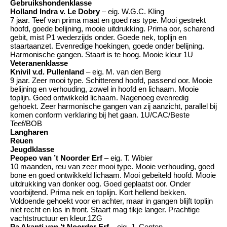
Gebruikshondenklasse
Holland Indra v. Le Dobry
– eig. W.G.C. Kling
7 jaar. Teef van prima maat en goed ras type. Mooi gestrekt
hoofd, goede belijning, mooie uitdrukking. Prima oor, scharend
gebit, mist P1 wederzijds onder. Goede nek, toplijn en
staartaanzet. Evenredige hoekingen, goede onder belijning.
Harmonische gangen. Staart is te hoog. Mooie kleur 1U
Veteranenklasse
Knivil v.d. Pullenland
– eig. M. van den Berg
9 jaar. Zeer mooi type. Schitterend hoofd, passend oor. Mooie
belijning en verhouding, zowel in hoofd en lichaam. Mooie
toplijn. Goed ontwikkeld lichaam. Nagenoeg evenredig
gehoekt. Zeer harmonische gangen van zij aanzicht, parallel bij
komen conform verklaring bij het gaan. 1U/CAC/Beste
Teef/BOB
Langharen
Reuen
Jeugdklasse
Peopeo van ’t Noorder Erf
– eig. T. Wibier
10 maanden, reu van zeer mooi type. Mooie verhouding, goed
bone en goed ontwikkeld lichaam. Mooi gebeiteld hoofd. Mooie
uitdrukking van donker oog. Goed geplaatst oor. Onder
voorbijtend. Prima nek en toplijn. Kort hellend bekken.
Voldoende gehoekt voor en achter, maar in gangen blijft toplijn
niet recht en los in front. Staart mag tikje langer. Prachtige
vachtstructuur en kleur.1ZG
Pa Akanti van ’t Noorder Erf
– eig. J. Centen