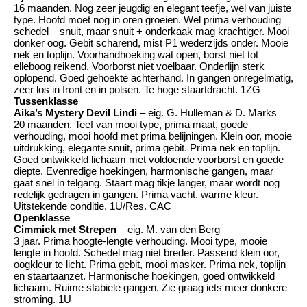
16 maanden. Nog zeer jeugdig en elegant teefje, wel van juiste
type. Hoofd moet nog in oren groeien. Wel prima verhouding
schedel – snuit, maar snuit + onderkaak mag krachtiger. Mooi
donker oog. Gebit scharend, mist P1 wederzijds onder. Mooie
nek en toplijn. Voorhandhoeking wat open, borst niet tot
elleboog reikend. Voorborst niet voelbaar. Onderlijn sterk
oplopend. Goed gehoekte achterhand. In gangen onregelmatig,
zeer los in front en in polsen. Te hoge staartdracht. 1ZG
Tussenklasse
Aika’s Mystery Devil Lindi
– eig. G. Hulleman & D. Marks
20 maanden. Teef van mooi type, prima maat, goede
verhouding, mooi hoofd met prima belijningen. Klein oor, mooie
uitdrukking, elegante snuit, prima gebit. Prima nek en toplijn.
Goed ontwikkeld lichaam met voldoende voorborst en goede
diepte. Evenredige hoekingen, harmonische gangen, maar
gaat snel in telgang. Staart mag tikje langer, maar wordt nog
redelijk gedragen in gangen. Prima vacht, warme kleur.
Uitstekende conditie. 1U/Res. CAC
Openklasse
Cimmick met Strepen
– eig. M. van den Berg
3 jaar. Prima hoogte-lengte verhouding. Mooi type, mooie
lengte in hoofd. Schedel mag niet breder. Passend klein oor,
oogkleur te licht. Prima gebit, mooi masker. Prima nek, toplijn
en staartaanzet. Harmonische hoekingen, goed ontwikkeld
lichaam. Ruime stabiele gangen. Zie graag iets meer donkere
stroming. 1U