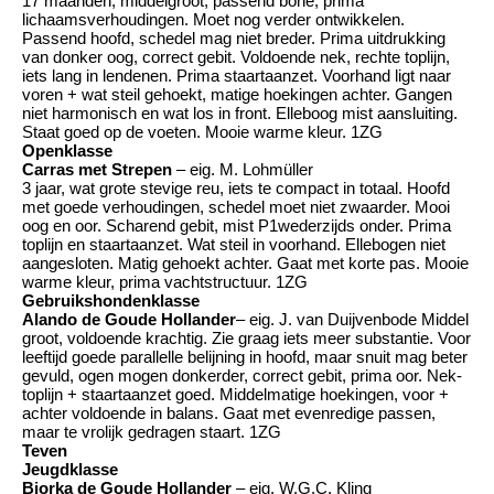
17 maanden, middelgroot, passend bone, prima
lichaamsverhoudingen. Moet nog verder ontwikkelen.
Passend hoofd, schedel mag niet breder. Prima uitdrukking
van donker oog, correct gebit. Voldoende nek, rechte toplijn,
iets lang in lendenen. Prima staartaanzet. Voorhand ligt naar
voren + wat steil gehoekt, matige hoekingen achter. Gangen
niet harmonisch en wat los in front. Elleboog mist aansluiting.
Staat goed op de voeten. Mooie warme kleur. 1ZG
Openklasse
Carras met Strepen
– eig. M. Lohmüller
3 jaar, wat grote stevige reu, iets te compact in totaal. Hoofd
met goede verhoudingen, schedel moet niet zwaarder. Mooi
oog en oor. Scharend gebit, mist P1wederzijds onder. Prima
toplijn en staartaanzet. Wat steil in voorhand. Ellebogen niet
aangesloten. Matig gehoekt achter. Gaat met korte pas. Mooie
warme kleur, prima vachtstructuur. 1ZG
Gebruikshondenklasse
Alando de Goude Hollander
– eig. J. van Duijvenbode Middel
groot, voldoende krachtig. Zie graag iets meer substantie. Voor
leeftijd goede parallelle belijning in hoofd, maar snuit mag beter
gevuld, ogen mogen donkerder, correct gebit, prima oor. Nek-
toplijn + staartaanzet goed. Middelmatige hoekingen, voor +
achter voldoende in balans. Gaat met evenredige passen,
maar te vrolijk gedragen staart. 1ZG
Teven
Jeugdklasse
Bjorka de Goude Hollander
– eig. W.G.C. Kling