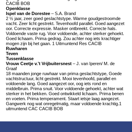
CACIB BOB
Openklasse
Ispel van de Dorestee
– S.A. Brand
2 ½ jaar, zeer goed geslachtstype. Warme goudgestroomde
vacht. Zeer licht gestrekt. Tevenhoofd parallel. Goed aangezet
oor. Correcte expressie. Masker ontbreekt. Correcte hals.
Voldoende vaste rug. Voor voldoende, achter sterker gehoekt.
Goed lichaam. Prima gedrag. Zou achter nog iets krachtiger
mogen zijn bij het gaan. 1 Uitmuntend Res CACIB
Ruwharen
Teven
Tussenklasse
Vrouw Ceetje v.’t Vrijbuitersnest
– J. van Iperen/ M. de
Graaf
18 maanden jonge ruwhaar van prima geslachtstype, Goede
vachtstructuur, licht gestrekt. Mooi tevenhoofd, parallel en
voldoende lang. Goed aangezet oor, oog iets rond en
middelbruin. Prima snuit. Voor voldoende gehoekt, achter wat
sterker in het bekken. Goed ontwikkeld lichaam. Prima benen
en voeten. Prima temperament. Staart ietsje laag aangezet.
Gangwerk nog wat onregelmatig, maar voldoende krachtig.1
uitmuntend CAC CACIB BOB