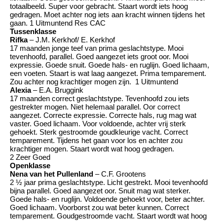
totaalbeeld. Super voor gebracht. Staart wordt iets hoog
gedragen. Moet achter nog iets aan kracht winnen tijdens het
gaan. 1 Uitmuntend Res CAC
Tussenklasse
Rifka
– J.M. Kerkhof/ E. Kerkhof
17 maanden jonge teef van prima geslachtstype. Mooi
tevenhoofd, parallel. Goed aangezet iets groot oor. Mooi
expressie. Goede snuit. Goede hals- en ruglijn. Goed lichaam,
een voeten. Staart is wat laag aangezet. Prima temparement.
Zou achter nog krachtiger mogen zijn. 1 Uitmuntend
Alexia
– E.A. Bruggink
17 maanden correct geslachtstype. Tevenhoofd zou iets
gestrekter mogen. Niet helemaal parallel. Oor correct
aangezet. Correcte expressie. Correcte hals, rug mag wat
vaster. Goed lichaam. Voor voldoende, achter vrij sterk
gehoekt. Sterk gestroomde goudkleurige vacht. Correct
temparement. Tijdens het gaan voor los en achter zou
krachtiger mogen. Staart wordt wat hoog gedragen.
2 Zeer Goed
Openklasse
Nena van het Pullenland
– C.F. Grootens
2 ½ jaar prima geslachtstype. Licht gestrekt. Mooi tevenhoofd
bijna parallel. Goed aangezet oor. Snuit mag wat sterker.
Goede hals- en ruglijn. Voldoende gehoekt voor, beter achter.
Goed lichaam. Voorborst zou wat beter kunnen. Correct
temparement. Goudgestroomde vacht. Staart wordt wat hoog