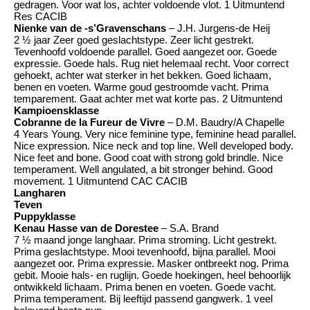
gedragen. Voor wat los, achter voldoende vlot. 1 Uitmuntend
Res CACIB
Nienke van de -s’Gravenschans
– J.H. Jurgens-de Heij
2 ½ jaar Zeer goed geslachtstype. Zeer licht gestrekt.
Tevenhoofd voldoende parallel. Goed aangezet oor. Goede
expressie. Goede hals. Rug niet helemaal recht. Voor correct
gehoekt, achter wat sterker in het bekken. Goed lichaam,
benen en voeten. Warme goud gestroomde vacht. Prima
temparement. Gaat achter met wat korte pas. 2 Uitmuntend
Kampioensklasse
Cobranne de la Fureur de Vivre
– D.M. Baudry/A Chapelle
4 Years Young. Very nice feminine type, feminine head parallel.
Nice expression. Nice neck and top line. Well developed body.
Nice feet and bone. Good coat with strong gold brindle. Nice
temperament. Well angulated, a bit stronger behind. Good
movement. 1 Uitmuntend CAC CACIB
Langharen
Teven
Puppyklasse
Kenau Hasse van de Dorestee
– S.A. Brand
7 ½ maand jonge langhaar. Prima stroming. Licht gestrekt.
Prima geslachtstype. Mooi tevenhoofd, bijna parallel. Mooi
aangezet oor. Prima expressie. Masker ontbreekt nog. Prima
gebit. Mooie hals- en ruglijn. Goede hoekingen, heel behoorlijk
ontwikkeld lichaam. Prima benen en voeten. Goede vacht.
Prima temperament. Bij leeftijd passend gangwerk. 1 veel