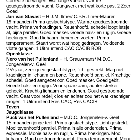
Correcte hoekingen. Wat lange voeten. Warme
goudgestroomde vacht. Gangwerk met wat korte pas. 2 Zeer
Goed
Jari van Stavast
– H.J.M. Ilmer/ C.P.R. Ilmer-Maurer
19 maanden Prima geslachtstype. Warme goudgestroomde
vacht. Prima verhoudingen. Reuenhoofd, schedel loopt ietsje
af, bijna parallel. Goed masker. Goede hals- en ruglijn. Goede
hoekingen. Goed lichaam, benen en voeten. Prima
temperament. Staart wordt wat hoog gedragen. Voldoende
vlotte gangen. 1 Uitmuntend CAC CACIB BOB
Openklasse
Nero van het Pullenland
– H. Grauwmans/ M.D.C.
Jongenelen-v. Geel
2 ½ jaar, zeer goed geslachtstype, licht gestrekt. Mag niet
krachtiger in lichaam en bone. Reuenhoofd parallel. Krachtige
schedel. Goed aangezet oor. Goed masker. Goed gebit.
Goede hals- en ruglijn. Voor spaarzaam, achter sterker
gehoekt. Krachtig lichaam en lendenen. Goud gestroomde
vacht. Gaat voor redelijk los en achter zou het wat krachtiger
mogen. 1 Uitmuntend Res CAC, Res CACIB
Teven
Jeugdklasse
Puck van het Pullenland
– M.D.C. Jongenelen-v. Geel
15 maanden jonge teef. Prima geslachtstype. Licht gestrekt.
Mooi tevenhoofd parallel. Prima in alle onderdelen. Prima
expressie. Mooie hals- en ruglijn. Prima hoekingen. Mooi
lichaam. Goud gestroomde vacht. Prima temparement. Mooi