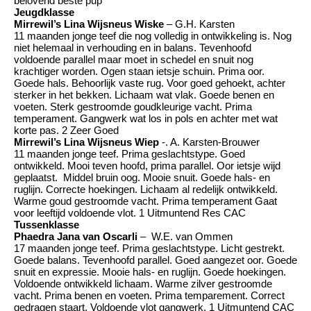
belovend beste pup
Jeugdklasse
Mirrewil’s Lina Wijsneus Wiske
– G.H. Karsten
11 maanden jonge teef die nog volledig in ontwikkeling is. Nog
niet helemaal in verhouding en in balans. Tevenhoofd
voldoende parallel maar moet in schedel en snuit nog
krachtiger worden. Ogen staan ietsje schuin. Prima oor.
Goede hals. Behoorlijk vaste rug. Voor goed gehoekt, achter
sterker in het bekken. Lichaam wat vlak. Goede benen en
voeten. Sterk gestroomde goudkleurige vacht. Prima
temperament. Gangwerk wat los in pols en achter met wat
korte pas. 2 Zeer Goed
Mirrewil’s Lina Wijsneus Wiep
-. A. Karsten-Brouwer
11 maanden jonge teef. Prima geslachtstype. Goed
ontwikkeld. Mooi teven hoofd, prima parallel. Oor ietsje wijd
geplaatst. Middel bruin oog. Mooie snuit. Goede hals- en
ruglijn. Correcte hoekingen. Lichaam al redelijk ontwikkeld.
Warme goud gestroomde vacht. Prima temperament Gaat
voor leeftijd voldoende vlot. 1 Uitmuntend Res CAC
Tussenklasse
Phaedra Jana van Oscarli
– W.E. van Ommen
17 maanden jonge teef. Prima geslachtstype. Licht gestrekt.
Goede balans. Tevenhoofd parallel. Goed aangezet oor. Goede
snuit en expressie. Mooie hals- en ruglijn. Goede hoekingen.
Voldoende ontwikkeld lichaam. Warme zilver gestroomde
vacht. Prima benen en voeten. Prima temparement. Correct
gedragen staart. Voldoende vlot gangwerk. 1 Uitmuntend CAC