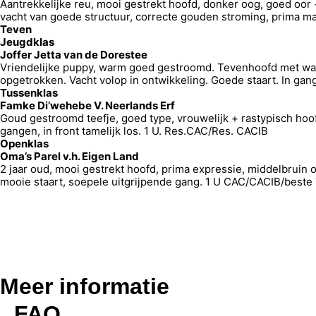
Aantrekkelijke reu, mooi gestrekt hoofd, donker oog, goed oor
vacht van goede structuur, correcte gouden stroming, prima 
Teven
Jeugdklas
Joffer Jetta van de Dorestee
Vriendelijke puppy, warm goed gestroomd. Tevenhoofd met wat 
opgetrokken. Vacht volop in ontwikkeling. Goede staart. In gan
Tussenklas
Famke Di’wehebe V. Neerlands Erf
Goud gestroomd teefje, goed type, vrouwelijk + rastypisch ho
gangen, in front tamelijk los. 1 U. Res.CAC/Res. CACIB
Openklas
Oma’s Parel v.h. Eigen Land
2 jaar oud, mooi gestrekt hoofd, prima expressie, middelbruin
mooie staart, soepele uitgrijpende gang. 1 U CAC/CACIB/beste
Meer informatie
FAQ