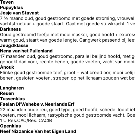
Teven
Puppyklas
Josje van Stavast
7 ½ maand oud, goud gestroomd met goede stroming, vrouwelijk
vachtstructuur + goede staart. Gaat met goede stuwkracht. 1 v
Darkness
Goud gestroomd teefje met mooi masker, goed hoofd + expressie
warm goud, staart van goede lengte. Gangwerk passend bij leeft
Jeugdklasse
Nena van het Pullenland
17 maanden oud, goud gestroomd, parallel belijnd hoofd, met g
gehoekt dan voor, rechte benen, goede voeten, vacht van mooi
Anouk
Flinke goud gestroomde teef, groot + wat breed oor, mooi belijn
benen, gesloten voeten, strepen op het lichaam zouden wat b
Langharen
Reuen
Tussenklas
Faelan Di’Wehebe v. Neerlands Erf
22 maanden oude reu, goed type, goed hoofd, schedel loopt iet
voeten, mooi lichaam, rastypische goud gestroomde vacht. Goe
1 U Res.CAC/Res. CACIB
Openklas
Neef Nizzanice Van het Eigen Land