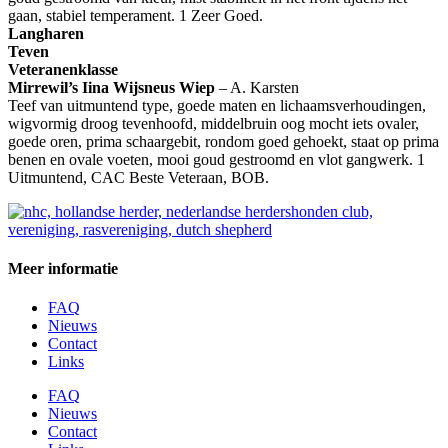
gaan, stabiel temperament. 1 Zeer Goed.
Langharen
Teven
Veteranenklasse
Mirrewil’s Iina Wijsneus Wiep
– A. Karsten
Teef van uitmuntend type, goede maten en lichaamsverhoudingen,
wigvormig droog tevenhoofd, middelbruin oog mocht iets ovaler,
goede oren, prima schaargebit, rondom goed gehoekt, staat op prima
benen en ovale voeten, mooi goud gestroomd en vlot gangwerk. 1
Uitmuntend, CAC Beste Veteraan, BOB.
Meer informatie
FAQ
Nieuws
Contact
Links
FAQ
Nieuws
Contact