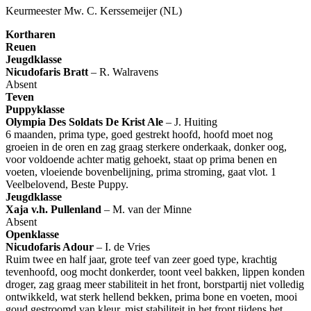
Keurmeester Mw. C. Kerssemeijer (NL)
Kortharen
Reuen
Jeugdklasse
Nicudofaris Bratt
– R. Walravens
Absent
Teven
Puppyklasse
Olympia Des Soldats De Krist Ale
– J. Huiting
6 maanden, prima type, goed gestrekt hoofd, hoofd moet nog
groeien in de oren en zag graag sterkere onderkaak, donker oog,
voor voldoende achter matig gehoekt, staat op prima benen en
voeten, vloeiende bovenbelijning, prima stroming, gaat vlot. 1
Veelbelovend, Beste Puppy.
Jeugdklasse
Xaja v.h. Pullenland
– M. van der Minne
Absent
Openklasse
Nicudofaris Adour
– I. de Vries
Ruim twee en half jaar, grote teef van zeer goed type, krachtig
tevenhoofd, oog mocht donkerder, toont veel bakken, lippen konden
droger, zag graag meer stabiliteit in het front, borstpartij niet volledig
ontwikkeld, wat sterk hellend bekken, prima bone en voeten, mooi
goud gestroomd van kleur, mist stabiliteit in het front tijdens het