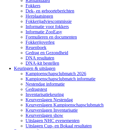
Rasstandaard
Fokkers
Dek- en geboorteberichten
Herplaatsingen
Fokkerijadviescommissie
Informatie voor fokkers
Informatie ZooEasy
Formulieren en documenten
Fokkerijoverleg
Reuenboek
Gedrag en Gezondheid
DNA resultaten
DNA-kit bestellen
Keuringen & uitslagen
Kampioenschapsclubmatch 2026
Kampioenschapsclubmatch informatie
Nestendag informatie
Gedragstest
Inventarisatiekeuring
Keurverslagen Nestendag
Keurverslagen Kampioenschapsclubmatch
Keurverslagen Inventarisatie
Keurverslagen show
Uitslagen NHC evenementen
Uitslagen Cup- en Bokaal resultaten