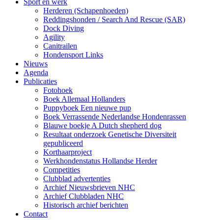
Sport en werk
Herderen (Schapenhoeden)
Reddingshonden / Search And Rescue (SAR)
Dock Diving
Agility
Canitrailen
Hondensport Links
Nieuws
Agenda
Publicaties
Fotohoek
Boek Allemaal Hollanders
Puppyboek Een nieuwe pup
Boek Verrassende Nederlandse Hondenrassen
Blauwe boekje A Dutch shepherd dog
Resultaat onderzoek Genetische Diversiteit
gepubliceerd
Korthaarproject
Werkhondenstatus Hollandse Herder
Competities
Clubblad advertenties
Archief Nieuwsbrieven NHC
Archief Clubbladen NHC
Historisch archief berichten
Contact