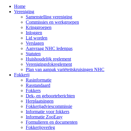
Home
Vereniging
Samenstelling vereniging
Commissies en werkgroepen
Kringgroepen
Inloggen
Lid worden
Verslagen
Aanvraag NHC ledenpas
Statuten
Huishoudelijk reglement
Verenigingsfokreglement
Plan van aanpak variëteitskruisingen NHC
Fokkerij
Rasinformatie
Rasstandaard
Fokkers
Dek- en geboorteberichten
Herplaatsingen
Fokkerijadviescommissie
Informatie voor fokkers
Informatie ZooEasy
Formulieren en documenten
Fokkerijoverleg