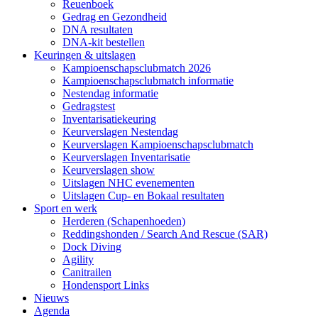
Reuenboek
Gedrag en Gezondheid
DNA resultaten
DNA-kit bestellen
Keuringen & uitslagen
Kampioenschapsclubmatch 2026
Kampioenschapsclubmatch informatie
Nestendag informatie
Gedragstest
Inventarisatiekeuring
Keurverslagen Nestendag
Keurverslagen Kampioenschapsclubmatch
Keurverslagen Inventarisatie
Keurverslagen show
Uitslagen NHC evenementen
Uitslagen Cup- en Bokaal resultaten
Sport en werk
Herderen (Schapenhoeden)
Reddingshonden / Search And Rescue (SAR)
Dock Diving
Agility
Canitrailen
Hondensport Links
Nieuws
Agenda