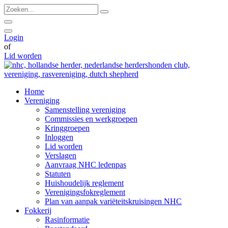
Ga
Zoeken...
naar
de
inhoud
Login
of
Lid worden
Home
Vereniging
Samenstelling vereniging
Commissies en werkgroepen
Kringgroepen
Inloggen
Lid worden
Verslagen
Aanvraag NHC ledenpas
Statuten
Huishoudelijk reglement
Verenigingsfokreglement
Plan van aanpak variëteitskruisingen NHC
Fokkerij
Rasinformatie