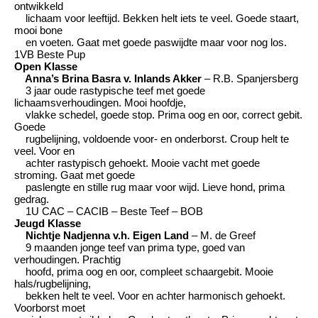
ontwikkeld
lichaam voor leeftijd. Bekken helt iets te veel. Goede staart,
mooi bone
en voeten. Gaat met goede paswijdte maar voor nog los.
1VB Beste Pup
Open Klasse
Anna’s Brina Basra v. Inlands Akker
– R.B. Spanjersberg
3 jaar oude rastypische teef met goede
lichaamsverhoudingen. Mooi hoofdje,
vlakke schedel, goede stop. Prima oog en oor, correct gebit.
Goede
rugbelijning, voldoende voor- en onderborst. Croup helt te
veel. Voor en
achter rastypisch gehoekt. Mooie vacht met goede
stroming. Gaat met goede
paslengte en stille rug maar voor wijd. Lieve hond, prima
gedrag.
1U CAC – CACIB – Beste Teef – BOB
Jeugd Klasse
Nichtje Nadjenna v.h. Eigen Land
– M. de Greef
9 maanden jonge teef van prima type, goed van
verhoudingen. Prachtig
hoofd, prima oog en oor, compleet schaargebit. Mooie
hals/rugbelijning,
bekken helt te veel. Voor en achter harmonisch gehoekt.
Voorborst moet