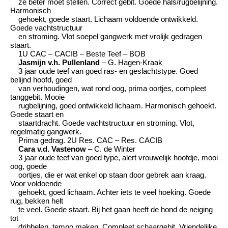
ze beter moet stellen. Correct gebit. Goede hals/rugbelijning.
Harmonisch
gehoekt, goede staart. Lichaam voldoende ontwikkeld.
Goede vachtstructuur
en stroming. Vlot soepel gangwerk met vrolijk gedragen
staart.
1U CAC – CACIB – Beste Teef – BOB
Jasmijn v.h. Pullenland
– G. Hagen-Kraak
3 jaar oude teef van goed ras- en geslachtstype. Goed
belijnd hoofd, goed
van verhoudingen, wat rond oog, prima oortjes, compleet
tanggebit. Mooie
rugbelijning, goed ontwikkeld lichaam. Harmonisch gehoekt.
Goede staart en
staartdracht. Goede vachtstructuur en stroming. Vlot,
regelmatig gangwerk.
Prima gedrag. 2U Res. CAC – Res. CACIB
Cara v.d. Vastenow
– C. de Winter
3 jaar oude teef van goed type, alert vrouwelijk hoofdje, mooi
oog, goede
oortjes, die er wat enkel op staan door gebrek aan kraag.
Voor voldoende
gehoekt, goed lichaam. Achter iets te veel hoeking. Goede
rug, bekken helt
te veel. Goede staart. Bij het gaan heeft de hond de neiging
tot
dribbelen, tempo maken. Compleet schaargebit. Vriendelijke