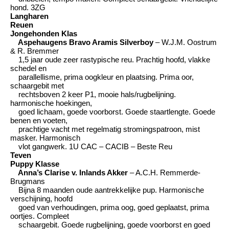
hond. 3ZG
Langharen
Reuen
Jongehonden Klas
Aspehaugens Bravo Aramis Silverboy
– W.J.M. Oostrum
& R. Bremmer
1,5 jaar oude zeer rastypische reu. Prachtig hoofd, vlakke
schedel en
parallellisme, prima oogkleur en plaatsing. Prima oor,
schaargebit met
rechtsboven 2 keer P1, mooie hals/rugbelijning.
harmonische hoekingen,
goed lichaam, goede voorborst. Goede staartlengte. Goede
benen en voeten,
prachtige vacht met regelmatig stromingspatroon, mist
masker. Harmonisch
vlot gangwerk. 1U CAC – CACIB – Beste Reu
Teven
Puppy Klasse
Anna’s Clarise v. Inlands Akker
– A.C.H. Remmerde-
Brugmans
Bijna 8 maanden oude aantrekkelijke pup. Harmonische
verschijning, hoofd
goed van verhoudingen, prima oog, goed geplaatst, prima
oortjes. Compleet
schaargebit. Goede rugbelijning, goede voorborst en goed