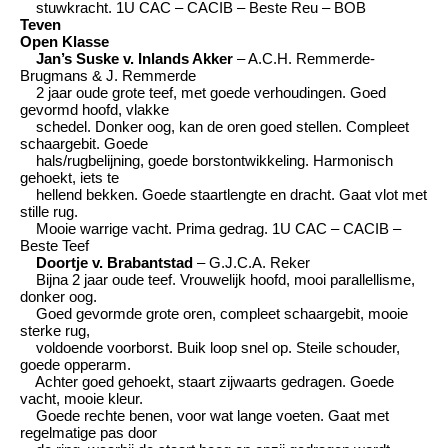
stuwkracht. 1U CAC – CACIB – Beste Reu – BOB
Teven
Open Klasse
Jan’s Suske v. Inlands Akker
– A.C.H. Remmerde-
Brugmans & J. Remmerde
2 jaar oude grote teef, met goede verhoudingen. Goed
gevormd hoofd, vlakke
schedel. Donker oog, kan de oren goed stellen. Compleet
schaargebit. Goede
hals/rugbelijning, goede borstontwikkeling. Harmonisch
gehoekt, iets te
hellend bekken. Goede staartlengte en dracht. Gaat vlot met
stille rug.
Mooie warrige vacht. Prima gedrag. 1U CAC – CACIB –
Beste Teef
Doortje v. Brabantstad
– G.J.C.A. Reker
Bijna 2 jaar oude teef. Vrouwelijk hoofd, mooi parallellisme,
donker oog.
Goed gevormde grote oren, compleet schaargebit, mooie
sterke rug,
voldoende voorborst. Buik loop snel op. Steile schouder,
goede opperarm.
Achter goed gehoekt, staart zijwaarts gedragen. Goede
vacht, mooie kleur.
Goede rechte benen, voor wat lange voeten. Gaat met
regelmatige pas door