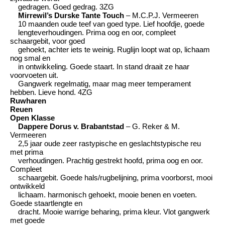
gedragen. Goed gedrag. 3ZG
Mirrewil’s Durske Tante Touch
– M.C.P.J. Vermeeren
10 maanden oude teef van goed type. Lief hoofdje, goede
lengteverhoudingen. Prima oog en oor, compleet
schaargebit, voor goed
gehoekt, achter iets te weinig. Ruglijn loopt wat op, lichaam
nog smal en
in ontwikkeling. Goede staart. In stand draait ze haar
voorvoeten uit.
Gangwerk regelmatig, maar mag meer temperament
hebben. Lieve hond. 4ZG
Ruwharen
Reuen
Open Klasse
Dappere Dorus v. Brabantstad
– G. Reker & M.
Vermeeren
2,5 jaar oude zeer rastypische en geslachtstypische reu
met prima
verhoudingen. Prachtig gestrekt hoofd, prima oog en oor.
Compleet
schaargebit. Goede hals/rugbelijning, prima voorborst, mooi
ontwikkeld
lichaam. harmonisch gehoekt, mooie benen en voeten.
Goede staartlengte en
dracht. Mooie warrige beharing, prima kleur. Vlot gangwerk
met goede