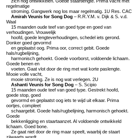
zich nog ontwikkelen. Goede staartlengte. Prima vacht met
regelmatige
stroming. Gangwerk nog los maar regelmatig. 1U Res. CAC
Amirah Veunis for Song Dog
– R.R.Y.M. v. Dijk & S. v.d.
Waal
15 maanden oude teef van goed type en goed van
verhoudingen. Vrouwelijk
hoofd, goede lengteverhoudingen, schedel iets gerond.
Donker goed gevormd
en geplaatst oog. Prima oor, correct gebit. Goede
hals/rugbelijning,
harmonisch gehoekt. Goede voorborst, voldoende lichaam.
Goede benen en
voeten. Gaat vlot door de ring met wat korte paslengte.
Mooie volle vacht,
mooie stroming. Ze is nog wat verlegen. 2U
Ashanti Veunis for Song Dog
– S. Scipio
15 maanden oude teef van goed type. Gestrekt hoofd,
goede stop, goed
gevormd en geplaatst oog iets te wijd uit elkaar. Prima
oortjes, compleet
schaargebit. Goede hals/rugbelijning, harmonisch gehoekt.
Goede
bekkenligging en staartaanzet. Al voldoende ontwikkeld
lichaam. Goed bone.
Ze gaat niet door de ring maar speelt, waarbij de staart
zijwaarts wordt