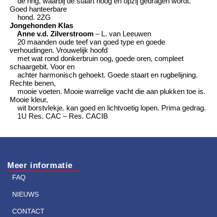
de ring, waarbij de staart hoog en opzij gedragen wordt.
Goed hanteerbare
hond. 2ZG
Jongehonden Klas
Anne v.d. Zilverstroom
– L. van Leeuwen
20 maanden oude teef van goed type en goede
verhoudingen. Vrouwelijk hoofd
met wat rond donkerbruin oog, goede oren, compleet
schaargebit. Voor en
achter harmonisch gehoekt. Goede staart en rugbelijning.
Rechte benen,
mooie voeten. Mooie warrelige vacht die aan plukken toe is.
Mooie kleur,
wit borstvlekje. kan goed en lichtvoetig lopen. Prima gedrag.
1U Res. CAC – Res. CACIB
Meer informatie
FAQ
NIEUWS
CONTACT