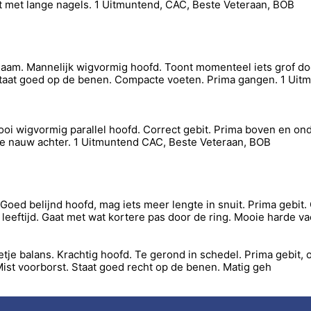
kt met lange nagels. 1 Uitmuntend, CAC, Beste Veteraan, BOB
chaam. Mannelijk wigvormig hoofd. Toont momenteel iets grof do
 Staat goed op de benen. Compacte voeten. Prima gangen. 1 Ui
ooi wigvormig parallel hoofd. Correct gebit. Prima boven en o
sje nauw achter. 1 Uitmuntend CAC, Beste Veteraan, BOB
Goed belijnd hoofd, mag iets meer lengte in snuit. Prima gebit.
leeftijd. Gaat met wat kortere pas door de ring. Mooie harde v
je balans. Krachtig hoofd. Te gerond in schedel. Prima gebit, oo
Mist voorborst. Staat goed recht op de benen. Matig geh