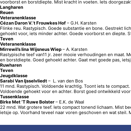
voorborst en borstdiepte. Mist kracht in voeten. Iets doorgeza
Langharen
Reuen
Veteranenklasse
Cézan Daron V.‘t Frouwkes Hof
– G.H. Karsten
Flinke reu. Rastypisch. Goede substantie en bone. Gestrekt li
gehoekt voor, iets minder achter. Goede voorborst en diepte.
Teven
Veteranenklasse
Mirrewil’s Iina Wijsneus Wiep
– A. Karsten
Rastypische teef van11 jr. zeer mooie verhoudingen en maat. M
en borstdiepte. Goed gehoekt achter. Gaat met goede pas, iet
Ruwharen
Teven
Jeugdklasse
Sarabi Van Ijsselvliedt
– L. van den Bos
11 mnd. Rastypisch. Voldoende krachtig. Toont iets te compact. 
Voldoende gehoekt voor en achter. Borst goed ontwikkeld voor 
Tussenklasse
Birke Met ‘T Ruwe Bolster
– E.K. de Waal
22 mnd. Wat grotere teef. Iets compact tonend lichaam. Mist beet
ietsje op. Voorhand teveel naar voren geschoven en wat steil. 