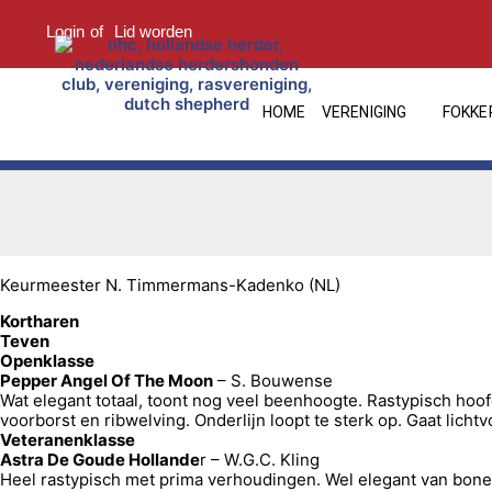
Login
of
Lid worden
HOME
VERENIGING
FOKKE
Keurmeester N. Timmermans-Kadenko (NL)
Kortharen
Teven
Openklasse
Pepper Angel Of The Moon
– S. Bouwense
Wat elegant totaal, toont nog veel beenhoogte. Rastypisch hoofd
voorborst en ribwelving. Onderlijn loopt te sterk op. Gaat licht
Veteranenklasse
Astra De Goude Hollande
r – W.G.C. Kling
Heel rastypisch met prima verhoudingen. Wel elegant van bone