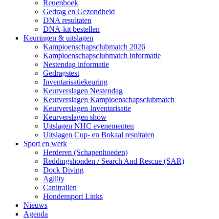
Reuenboek
Gedrag en Gezondheid
DNA resultaten
DNA-kit bestellen
Keuringen & uitslagen
Kampioenschapsclubmatch 2026
Kampioenschapsclubmatch informatie
Nestendag informatie
Gedragstest
Inventarisatiekeuring
Keurverslagen Nestendag
Keurverslagen Kampioenschapsclubmatch
Keurverslagen Inventarisatie
Keurverslagen show
Uitslagen NHC evenementen
Uitslagen Cup- en Bokaal resultaten
Sport en werk
Herderen (Schapenhoeden)
Reddingshonden / Search And Rescue (SAR)
Dock Diving
Agility
Canitrailen
Hondensport Links
Nieuws
Agenda