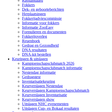
Rasstandaard
Fokkers
Dek- en geboorteberichten
Herplaatsingen
Fokkerijadviescommissie
Informatie voor fokkers
Informatie ZooEasy
Formulieren en documenten
Fokkerijoverleg
Reuenboek
Gedrag en Gezondheid
DNA resultaten
DNA-kit bestellen
Keuringen & uitslagen
Kampioenschapsclubmatch 2026
Kampioenschapsclubmatch informatie
Nestendag informatie
Gedragstest
Inventarisatiekeuring
Keurverslagen Nestendag
Keurverslagen Kampioenschapsclubmatch
Keurverslagen Inventarisatie
Keurverslagen show
Uitslagen NHC evenementen
Uitslagen Cup- en Bokaal resultaten