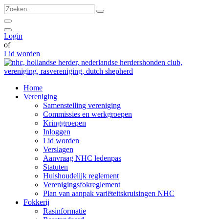
Ga
Zoeken...
naar
de
inhoud
Login
of
Lid worden
Home
Vereniging
Samenstelling vereniging
Commissies en werkgroepen
Kringgroepen
Inloggen
Lid worden
Verslagen
Aanvraag NHC ledenpas
Statuten
Huishoudelijk reglement
Verenigingsfokreglement
Plan van aanpak variëteitskruisingen NHC
Fokkerij
Rasinformatie