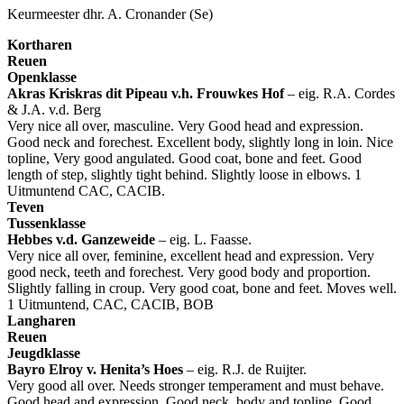
Keurmeester dhr. A. Cronander (Se)
Kortharen
Reuen
Openklasse
Akras Kriskras dit Pipeau v.h. Frouwkes Hof
– eig. R.A. Cordes
& J.A. v.d. Berg
Very nice all over, masculine. Very Good head and expression.
Good neck and forechest. Excellent body, slightly long in loin. Nice
topline, Very good angulated. Good coat, bone and feet. Good
length of step, slightly tight behind. Slightly loose in elbows. 1
Uitmuntend CAC, CACIB.
Teven
Tussenklasse
Hebbes v.d. Ganzeweide
– eig. L. Faasse.
Very nice all over, feminine, excellent head and expression. Very
good neck, teeth and forechest. Very good body and proportion.
Slightly falling in croup. Very good coat, bone and feet. Moves well.
1 Uitmuntend, CAC, CACIB, BOB
Langharen
Reuen
Jeugdklasse
Bayro Elroy v. Henita’s Hoes
– eig. R.J. de Ruijter.
Very good all over. Needs stronger temperament and must behave.
Good head and expression. Good neck, body and topline. Good