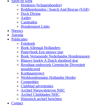
Sport en werk
Herderen (Schapenhoeden)
Reddingshonden / Search And Rescue (SAR)
Dock Diving
Agility
Canitrailen
Hondensport Links
Nieuws
Agenda
Publicaties
Fotohoek
Boek Allemaal Hollanders
Puppyboek Een nieuwe pup
Boek Verrassende Nederlandse Hondenrassen
Blauwe boekje A Dutch shepherd dog
Resultaat onderzoek Genetische Diversiteit
gepubliceerd
Korthaarproject
Werkhondenstatus Hollandse Herder
Competities
Clubblad advertenties
Archief Nieuwsbrieven NHC
Archief Clubbladen NHC
Historisch archief berichten
Contact