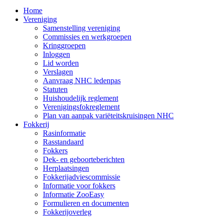
Home
Vereniging
Samenstelling vereniging
Commissies en werkgroepen
Kringgroepen
Inloggen
Lid worden
Verslagen
Aanvraag NHC ledenpas
Statuten
Huishoudelijk reglement
Verenigingsfokreglement
Plan van aanpak variëteitskruisingen NHC
Fokkerij
Rasinformatie
Rasstandaard
Fokkers
Dek- en geboorteberichten
Herplaatsingen
Fokkerijadviescommissie
Informatie voor fokkers
Informatie ZooEasy
Formulieren en documenten
Fokkerijoverleg