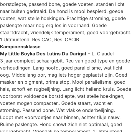
borstdiepte, passend bone, goede voeten, standen licht
naar buiten gedraaid. De hond is mooi bespierd, goede
voeten, wat steile hoekingen. Prachtige stroming, goede
paslengte maar nog erg los in voorhand. Goede
staartdracht, vriendelijk temperament, goed voorgebracht.
1 Uitmuntend, Res CAC, Res. CACIB
Kampioensklasse
My Little Boyka Des Lutins Du Darigat
– L. Claudel
3 jaar compleet schaargebit. Reu van goed type en goede
verhoudingen. Lang hoofd, goed parallelisme, wat licht
oog. Middellang oor, mag iets hoger geplaatst zijn. Goed
masker en pigment, prima stop. Mooi parallelisme, goed
hals, schoft en rugbelijning. Lang licht hellend kruis. Goede
voorborst voldoende borstdiepte, wat steile hoekingen,
voeten mogen compacter,. Goede staart, vacht en
stroming. Passend bone. Wat vlakke onderbelijning.
Loopt met voorvoetjes naar binnen, achter tikje nauw.
Ruime paslengte. Hond showt zich niet optimaal, goed
voorgebracht. Vriendelijke temperament. 1 Uitmuntend,