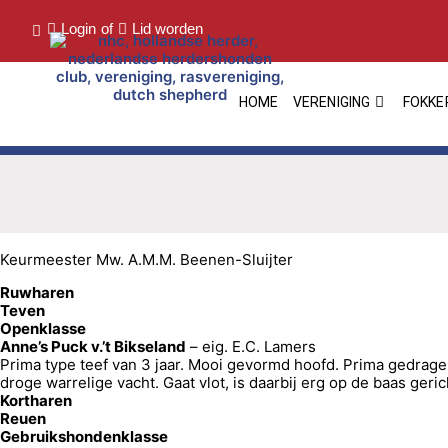
Login
of
Lid worden
HOME
VERENIGING
FOKKE
Keurmeester Mw. A.M.M. Beenen-Sluijter
Ruwharen
Teven
Openklasse
Anne’s Puck v.’t Bikseland
– eig. E.C. Lamers
Prima type teef van 3 jaar. Mooi gevormd hoofd. Prima gedrag
droge warrelige vacht. Gaat vlot, is daarbij erg op de baas ger
Kortharen
Reuen
Gebruikshondenklasse