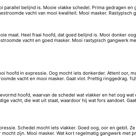
i parallel belijnd is. Mooie vlakke schedel. Prima gedragen en
 gestroomde vacht van mooi kwaliteit. Mooi masker. Rastypisch
ie maat. Heel fraai hoofd, dat goed belijnd is. Mooi donker oo
estroomde vacht en goed masker. Mooi rastypisch gangwerk met 
i hoofd in expressie. Oog mocht iets donkerder. Attent oor, ma
stroomde vacht en mooi masker. Gaat vlot. Prettig ringgedrag. 
d gevormd hoofd, waarvan de schedel wat vlakker en het oog wa
ge vacht, die wat uit staat, waardoor hij wat fors aandoet. Gaa
essie. Schedel mocht iets vlakker. Goed oog, oor en gebit. Ze i
 mocht zijn. Mooi masker. Wat kort regelmatig gangwerk met pr