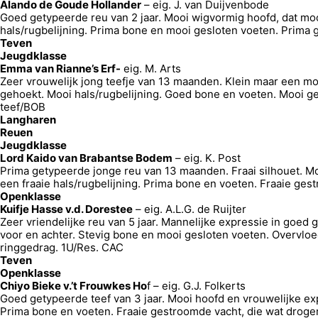
Alando de Goude Hollander
– eig. J. van Duijvenbode
Goed getypeerde reu van 2 jaar. Mooi wigvormig hoofd, dat moo
hals/rugbelijning. Prima bone en mooi gesloten voeten. Prima
Teven
Jeugdklasse
Emma van Rianne’s Erf-
eig. M. Arts
Zeer vrouwelijk jong teefje van 13 maanden. Klein maar een moo
gehoekt. Mooi hals/rugbelijning. Goed bone en voeten. Mooi g
teef/BOB
Langharen
Reuen
Jeugdklasse
Lord Kaido van Brabantse Bodem
– eig. K. Post
Prima getypeerde jonge reu van 13 maanden. Fraai silhouet. Moo
een fraaie hals/rugbelijning. Prima bone en voeten. Fraaie ge
Openklasse
Kuifje Hasse v.d. Dorestee
– eig. A.L.G. de Ruijter
Zeer vriendelijke reu van 5 jaar. Mannelijke expressie in goe
voor en achter. Stevig bone en mooi gesloten voeten. Overvloedi
ringgedrag. 1U/Res. CAC
Teven
Openklasse
Chiyo Bieke v.’t Frouwkes Ho
f – eig. G.J. Folkerts
Goed getypeerde teef van 3 jaar. Mooi hoofd en vrouwelijke expr
Prima bone en voeten. Fraaie gestroomde vacht, die wat droger