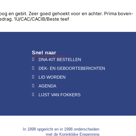
oog en gebit. Zeer goed gehoekt voor en achter. Prima boven-
ggedrag. 1U/CAC/CACIB/Beste teef
Snel naar
DNA-KIT BESTELLEN
DEK- EN GEBOORTEBERICHTEN
LID WORDEN
AGENDA
LIJST VAN FOKKERS
In 1898 opgericht en in 1998 onderscheiden
met de Koninklijke Erepenning