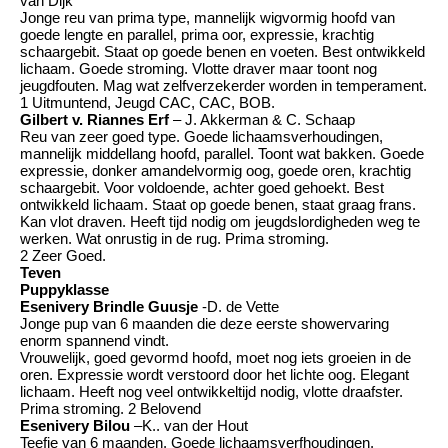
van Dijk
Jonge reu van prima type, mannelijk wigvormig hoofd van
goede lengte en parallel, prima oor, expressie, krachtig
schaargebit. Staat op goede benen en voeten. Best ontwikkeld
lichaam. Goede stroming. Vlotte draver maar toont nog
jeugdfouten. Mag wat zelfverzekerder worden in temperament.
1 Uitmuntend, Jeugd CAC, CAC, BOB.
Gilbert v. Riannes Erf
– J. Akkerman & C. Schaap
Reu van zeer goed type. Goede lichaamsverhoudingen,
mannelijk middellang hoofd, parallel. Toont wat bakken. Goede
expressie, donker amandelvormig oog, goede oren, krachtig
schaargebit. Voor voldoende, achter goed gehoekt. Best
ontwikkeld lichaam. Staat op goede benen, staat graag frans.
Kan vlot draven. Heeft tijd nodig om jeugdslordigheden weg te
werken. Wat onrustig in de rug. Prima stroming.
2 Zeer Goed.
Teven
Puppyklasse
Esenivery Brindle Guusje
-D. de Vette
Jonge pup van 6 maanden die deze eerste showervaring
enorm spannend vindt.
Vrouwelijk, goed gevormd hoofd, moet nog iets groeien in de
oren. Expressie wordt verstoord door het lichte oog. Elegant
lichaam. Heeft nog veel ontwikkeltijd nodig, vlotte draafster.
Prima stroming. 2 Belovend
Esenivery Bilou
–K.. van der Hout
Teefje van 6 maanden. Goede lichaamsverfhoudingen.