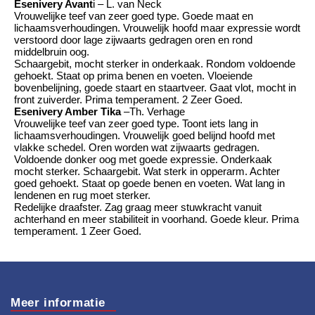
Esenivery Avant
i – L. van Neck
Vrouwelijke teef van zeer goed type. Goede maat en
lichaamsverhoudingen. Vrouwelijk hoofd maar expressie wordt
verstoord door lage zijwaarts gedragen oren en rond
middelbruin oog.
Schaargebit, mocht sterker in onderkaak. Rondom voldoende
gehoekt. Staat op prima benen en voeten. Vloeiende
bovenbelijning, goede staart en staartveer. Gaat vlot, mocht in
front zuiverder. Prima temperament. 2 Zeer Goed.
Esenivery Amber Tika
–Th. Verhage
Vrouwelijke teef van zeer goed type. Toont iets lang in
lichaamsverhoudingen. Vrouwelijk goed belijnd hoofd met
vlakke schedel. Oren worden wat zijwaarts gedragen.
Voldoende donker oog met goede expressie. Onderkaak
mocht sterker. Schaargebit. Wat sterk in opperarm. Achter
goed gehoekt. Staat op goede benen en voeten. Wat lang in
lendenen en rug moet sterker.
Redelijke draafster. Zag graag meer stuwkracht vanuit
achterhand en meer stabiliteit in voorhand. Goede kleur. Prima
temperament. 1 Zeer Goed.
Meer informatie