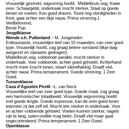
Vrouwelijk gestrekt, wigvormig hoofd. Middelbruin oog, fraaie
oren. Schaargebit, onderkaak mocht sterker. Staat op goede
benen en voeten. Kan goed draven. Toont nog slordigheden in
front, gaat achter een tikje nauw. Prima stroming.1
Veelbelovend,
Beste Pup.
Jeugdklasse
Wende v.h. Pullenland
– M. Jongenelen
Enthousiaste, vrouwelijke teef van 15 maanden, van zeer goed
type. Vrouwelijk hoofd, zag graag betere oorstand (tikje laag
aangezet en zijwaarts gedragen).
Middelbruin oog, voldoende parallel, mocht sterker in
onderkaak. Voor voldoende, achter goed gehoekt. Achterhand
mocht meer kracht tonen, staart sikkelhakkig. Draaft vlot,
achter nauw. Prima temperament. Goede stroming. 1 Zeer
Goed.
Tussenklasse
Casa d’Agostini Pirelli
–L. van Neck
Vrouwelijke teef van zeer goed type. Goede maat, zag graag
een harmonischer totaalbeeld. Vrouwelijk wigvorming hoofd
met goede lengte. Goede expressie, kan de oren goed tonen
wanneer zij dat zelf wil. Mocht iets sterker in onderkaak. Voor
en achter voldoende gehoekt. Voeten kunnen sterker, nagels
zijn te lang, spierconditie mag beter, Draaft vlot maar gaat
ongecontroleerd. Prima temperament. 1 Zeer Goed.
Openklasse