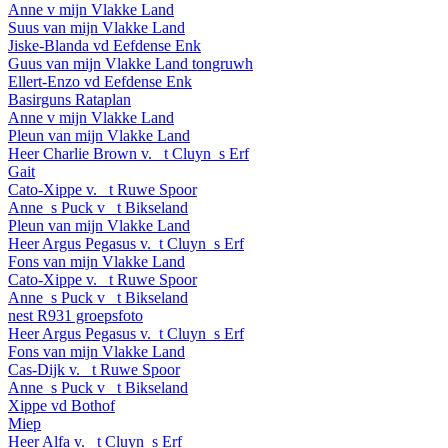
Anne v mijn Vlakke Land
Suus van mijn Vlakke Land
Jiske-Blanda vd Eefdense Enk
Guus van mijn Vlakke Land tongruwh
Ellert-Enzo vd Eefdense Enk
Basirguns Rataplan
Anne v mijn Vlakke Land
Pleun van mijn Vlakke Land
Heer Charlie Brown v. _t Cluyn_s Erf
Gait
Cato-Xippe v. _t Ruwe Spoor
Anne_s Puck v _t Bikseland
Pleun van mijn Vlakke Land
Heer Argus Pegasus v._t Cluyn_s Erf
Fons van mijn Vlakke Land
Cato-Xippe v. _t Ruwe Spoor
Anne_s Puck v _t Bikseland
nest R931 groepsfoto
Heer Argus Pegasus v._t Cluyn_s Erf
Fons van mijn Vlakke Land
Cas-Dijk v. _t Ruwe Spoor
Anne_s Puck v _t Bikseland
Xippe vd Bothof
Miep
Heer Alfa v. _t Cluyn_s Erf