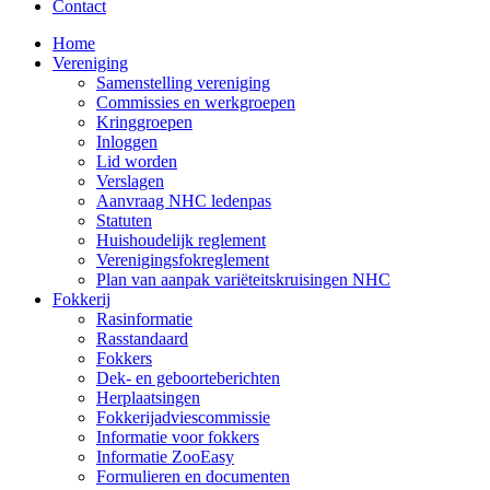
Contact
Home
Vereniging
Samenstelling vereniging
Commissies en werkgroepen
Kringgroepen
Inloggen
Lid worden
Verslagen
Aanvraag NHC ledenpas
Statuten
Huishoudelijk reglement
Verenigingsfokreglement
Plan van aanpak variëteitskruisingen NHC
Fokkerij
Rasinformatie
Rasstandaard
Fokkers
Dek- en geboorteberichten
Herplaatsingen
Fokkerijadviescommissie
Informatie voor fokkers
Informatie ZooEasy
Formulieren en documenten