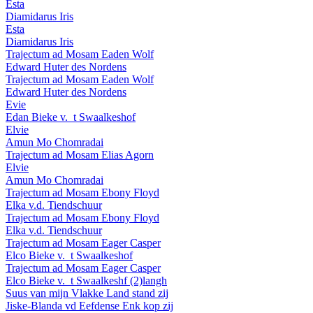
Esta
Diamidarus Iris
Esta
Diamidarus Iris
Trajectum ad Mosam Eaden Wolf
Edward Huter des Nordens
Trajectum ad Mosam Eaden Wolf
Edward Huter des Nordens
Evie
Edan Bieke v._t Swaalkeshof
Elvie
Amun Mo Chomradai
Trajectum ad Mosam Elias Agorn
Elvie
Amun Mo Chomradai
Trajectum ad Mosam Ebony Floyd
Elka v.d. Tiendschuur
Trajectum ad Mosam Ebony Floyd
Elka v.d. Tiendschuur
Trajectum ad Mosam Eager Casper
Elco Bieke v._t Swaalkeshof
Trajectum ad Mosam Eager Casper
Elco Bieke v._t Swaalkeshf (2)langh
Suus van mijn Vlakke Land stand zij
Jiske-Blanda vd Eefdense Enk kop zij