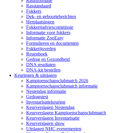
Rasinformatie
Rasstandaard
Fokkers
Dek- en geboorteberichten
Herplaatsingen
Fokkerijadviescommissie
Informatie voor fokkers
Informatie ZooEasy
Formulieren en documenten
Fokkerijoverleg
Reuenboek
Gedrag en Gezondheid
DNA resultaten
DNA-kit bestellen
Keuringen & uitslagen
Kampioenschapsclubmatch 2026
Kampioenschapsclubmatch informatie
Nestendag informatie
Gedragstest
Inventarisatiekeuring
Keurverslagen Nestendag
Keurverslagen Kampioenschapsclubmatch
Keurverslagen Inventarisatie
Keurverslagen show
Uitslagen NHC evenementen