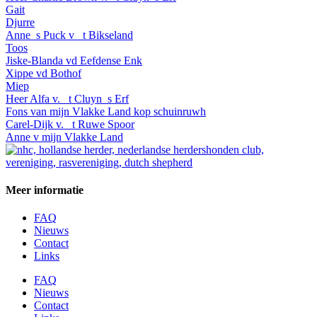
Gait
Djurre
Anne_s Puck v _t Bikseland
Toos
Jiske-Blanda vd Eefdense Enk
Xippe vd Bothof
Miep
Heer Alfa v. _t Cluyn_s Erf
Fons van mijn Vlakke Land kop schuinruwh
Carel-Dijk v. _t Ruwe Spoor
Anne v mijn Vlakke Land
Meer informatie
FAQ
Nieuws
Contact
Links
FAQ
Nieuws
Contact