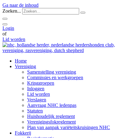
Ga naar de inhoud
Zoeken...
Login
of
Lid worden
Home
Vereniging
Samenstelling vereniging
Commissies en werkgroepen
Kringgroepen
Inloggen
Lid worden
Verslagen
Aanvraag NHC ledenpas
Statuten
Huishoudelijk reglement
Verenigingsfokreglement
Plan van aanpak variëteitskruisingen NHC
Fokkerij