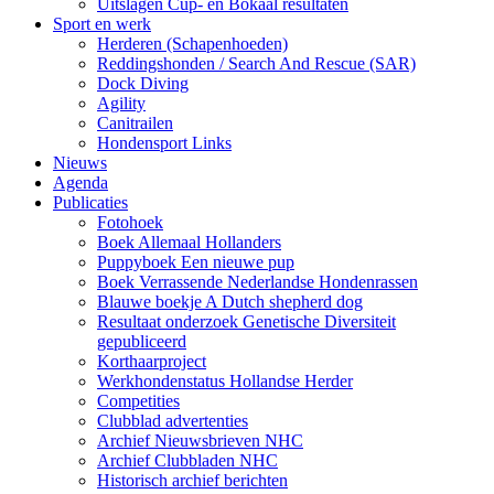
Uitslagen Cup- en Bokaal resultaten
Sport en werk
Herderen (Schapenhoeden)
Reddingshonden / Search And Rescue (SAR)
Dock Diving
Agility
Canitrailen
Hondensport Links
Nieuws
Agenda
Publicaties
Fotohoek
Boek Allemaal Hollanders
Puppyboek Een nieuwe pup
Boek Verrassende Nederlandse Hondenrassen
Blauwe boekje A Dutch shepherd dog
Resultaat onderzoek Genetische Diversiteit
gepubliceerd
Korthaarproject
Werkhondenstatus Hollandse Herder
Competities
Clubblad advertenties
Archief Nieuwsbrieven NHC
Archief Clubbladen NHC
Historisch archief berichten