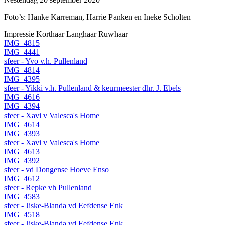
Foto’s: Hanke Karreman, Harrie Panken en Ineke Scholten
Impressie
Korthaar
Langhaar
Ruwhaar
IMG_4815
IMG_4441
sfeer - Yvo v.h. Pullenland
IMG_4814
IMG_4395
sfeer - Yikki v.h. Pullenland & keurmeester dhr. J. Ebels
IMG_4616
IMG_4394
sfeer - Xavi v Valesca's Home
IMG_4614
IMG_4393
sfeer - Xavi v Valesca's Home
IMG_4613
IMG_4392
sfeer - vd Dongense Hoeve Enso
IMG_4612
sfeer - Repke vh Pullenland
IMG_4583
sfeer - Jiske-Blanda vd Eefdense Enk
IMG_4518
sfeer - Jiske-Blanda vd Eefdense Enk