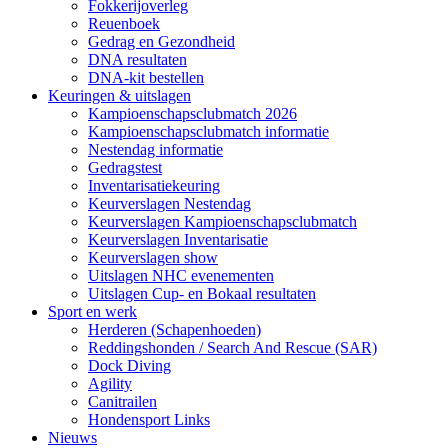
Fokkerijoverleg
Reuenboek
Gedrag en Gezondheid
DNA resultaten
DNA-kit bestellen
Keuringen & uitslagen
Kampioenschapsclubmatch 2026
Kampioenschapsclubmatch informatie
Nestendag informatie
Gedragstest
Inventarisatiekeuring
Keurverslagen Nestendag
Keurverslagen Kampioenschapsclubmatch
Keurverslagen Inventarisatie
Keurverslagen show
Uitslagen NHC evenementen
Uitslagen Cup- en Bokaal resultaten
Sport en werk
Herderen (Schapenhoeden)
Reddingshonden / Search And Rescue (SAR)
Dock Diving
Agility
Canitrailen
Hondensport Links
Nieuws