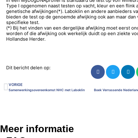
In een MyDogDNAprofiel is standaard de test op von Willeb
Type I opgenomen naast testen op vacht, kleur en een flink 
genetische afwijkingen(*). Laboklin en andere aanbieders 
bieden de test op de genoemde afwijking ook aan maar dan 
specifieke test.
(*) Bij het vinden van een dergelijke afwijking moet eerst o
worden of die afwijking ook werkelijk duidt op een ziekte vo
Hollandse Herder.
Dit bericht delen op:
VORIGE
Samenwerkingsovereenkomst NHC met Laboklin
Boek Verrassende Nederla
Meer informatie