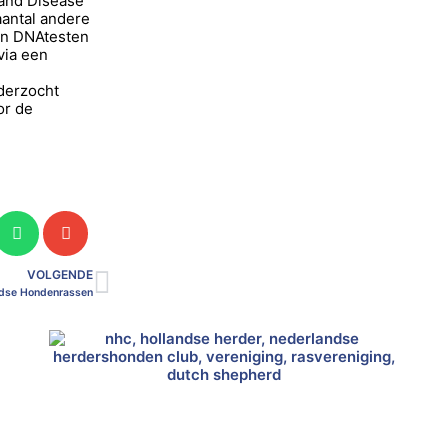
rand Disease
aantal andere
van DNAtesten
via een
nderzocht
or de
VOLGENDE
ndse Hondenrassen