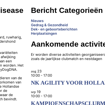
Disease
Bericht Categorieën
Nieuws
Gedrag & Gezondheid
Dek- en geboorteberichten
Herplaatsingen
Aankomende activite
variëteiten
Er worden diverse activiteiten georganiseer
 afwijking
zoals de jaarlijkse clubmatch en nestdagen
 aan een
an worden. Het
a MyDogDNA.
23
aug
10:00
-
17:00
dieren van de
NK AGILITY VOOR HOLL
voorkomen van
ge Hollandse
or de
19
sep
 waar de
10:00
-
17:00
ch bevindt.
KAMPIOENSCHAPSCLUBMA