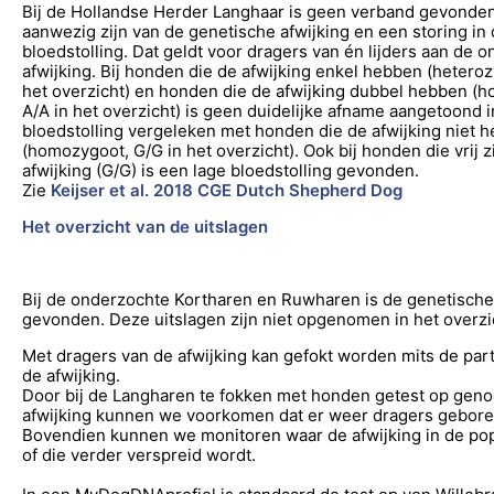
Bij de Hollandse Herder Langhaar is geen verband gevonden
aanwezig zijn van de genetische afwijking en een storing in
bloedstolling. Dat geldt voor dragers van én lijders aan de 
afwijking. Bij honden die de afwijking enkel hebben (heteroz
het overzicht) en honden die de afwijking dubbel hebben (
A/A in het overzicht) is geen duidelijke afname aangetoond i
bloedstolling vergeleken met honden die de afwijking niet 
(homozygoot, G/G in het overzicht). Ook bij honden die vrij z
afwijking (G/G) is een lage bloedstolling gevonden.
Zie
Keijser et al. 2018 CGE Dutch Shepherd Dog
Het overzicht van de uitslagen
Bij de onderzochte Kortharen en Ruwharen is de genetische 
gevonden. Deze uitslagen zijn niet opgenomen in het overzi
Met dragers van de afwijking kan gefokt worden mits de partn
de afwijking.
Door bij de Langharen te fokken met honden getest op ge
afwijking kunnen we voorkomen dat er weer dragers gebor
Bovendien kunnen we monitoren waar de afwijking in de popu
of die verder verspreid wordt.