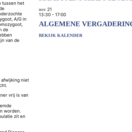
 tussen het
 de
21
nov
onderzochte
13:30
-
17:00
ygoot, A/G in
ALGEMENE VERGADERIN
homozygoot,
n de
hebben
BEKIJK KALENDER
ijn van de
afwijking niet
cht.
er vrij is van
noemde
en worden.
latie zit en