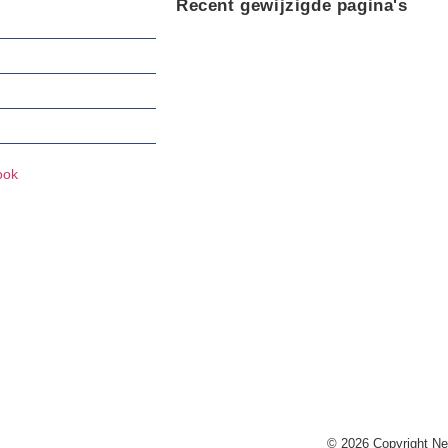
Recent gewijzigde pagina's
Fokkers
Archief Clubbladen NHC
Gedragstest
Keurverslagen Inventarisatie
Keurverslagen Nestendag
ook
ht nr. 40479010
© 2026 Copyright Ne