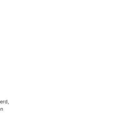
erd,
en