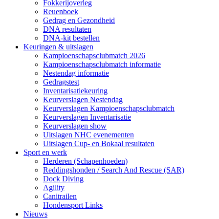
Fokkerijoverleg
Reuenboek
Gedrag en Gezondheid
DNA resultaten
DNA-kit bestellen
Keuringen & uitslagen
Kampioenschapsclubmatch 2026
Kampioenschapsclubmatch informatie
Nestendag informatie
Gedragstest
Inventarisatiekeuring
Keurverslagen Nestendag
Keurverslagen Kampioenschapsclubmatch
Keurverslagen Inventarisatie
Keurverslagen show
Uitslagen NHC evenementen
Uitslagen Cup- en Bokaal resultaten
Sport en werk
Herderen (Schapenhoeden)
Reddingshonden / Search And Rescue (SAR)
Dock Diving
Agility
Canitrailen
Hondensport Links
Nieuws