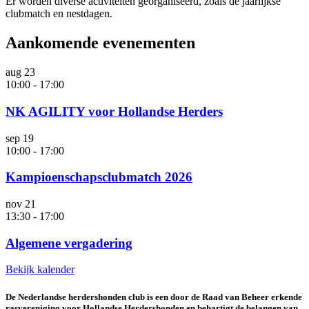
Er worden diverse activiteiten georganiseerd, zoals de jaarlijkse
clubmatch en nestdagen.
Aankomende evenementen
aug
23
10:00
-
17:00
NK AGILITY voor Hollandse Herders
sep
19
10:00
-
17:00
Kampioenschapsclubmatch 2026
nov
21
13:30
-
17:00
Algemene vergadering
Bekijk kalender
De Nederlandse herdershonden club is een door de Raad van Beheer erkende
rasvereniging voor Hollandse Herdershonden en behartigt de belangen van