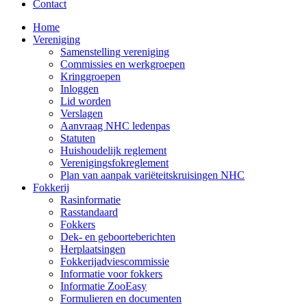
Contact
Home
Vereniging
Samenstelling vereniging
Commissies en werkgroepen
Kringgroepen
Inloggen
Lid worden
Verslagen
Aanvraag NHC ledenpas
Statuten
Huishoudelijk reglement
Verenigingsfokreglement
Plan van aanpak variëteitskruisingen NHC
Fokkerij
Rasinformatie
Rasstandaard
Fokkers
Dek- en geboorteberichten
Herplaatsingen
Fokkerijadviescommissie
Informatie voor fokkers
Informatie ZooEasy
Formulieren en documenten