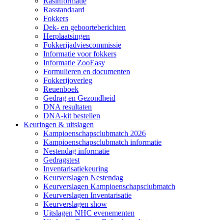
Rasinformatie
Rasstandaard
Fokkers
Dek- en geboorteberichten
Herplaatsingen
Fokkerijadviescommissie
Informatie voor fokkers
Informatie ZooEasy
Formulieren en documenten
Fokkerijoverleg
Reuenboek
Gedrag en Gezondheid
DNA resultaten
DNA-kit bestellen
Keuringen & uitslagen
Kampioenschapsclubmatch 2026
Kampioenschapsclubmatch informatie
Nestendag informatie
Gedragstest
Inventarisatiekeuring
Keurverslagen Nestendag
Keurverslagen Kampioenschapsclubmatch
Keurverslagen Inventarisatie
Keurverslagen show
Uitslagen NHC evenementen