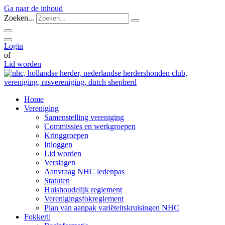
Ga naar de inhoud
Zoeken...
Login
of
Lid worden
Home
Vereniging
Samenstelling vereniging
Commissies en werkgroepen
Kringgroepen
Inloggen
Lid worden
Verslagen
Aanvraag NHC ledenpas
Statuten
Huishoudelijk reglement
Verenigingsfokreglement
Plan van aanpak variëteitskruisingen NHC
Fokkerij