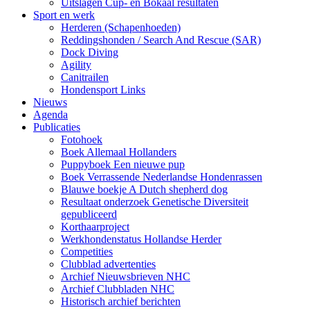
Uitslagen Cup- en Bokaal resultaten
Sport en werk
Herderen (Schapenhoeden)
Reddingshonden / Search And Rescue (SAR)
Dock Diving
Agility
Canitrailen
Hondensport Links
Nieuws
Agenda
Publicaties
Fotohoek
Boek Allemaal Hollanders
Puppyboek Een nieuwe pup
Boek Verrassende Nederlandse Hondenrassen
Blauwe boekje A Dutch shepherd dog
Resultaat onderzoek Genetische Diversiteit
gepubliceerd
Korthaarproject
Werkhondenstatus Hollandse Herder
Competities
Clubblad advertenties
Archief Nieuwsbrieven NHC
Archief Clubbladen NHC
Historisch archief berichten