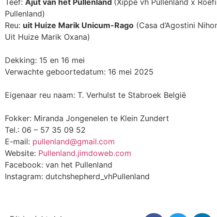
Teef:
Ajut van het Pullenland
(Xippe vh Pullenland x Roef
Pullenland)
Reu:
uit Huize Marik Unicum-Rago
(Casa d’Agostini Niho
Uit Huize Marik Oxana)
Dekking: 15 en 16 mei
Verwachte geboortedatum: 16 mei 2025
Eigenaar reu naam: T. Verhulst te Stabroek België
Fokker: Miranda Jongenelen te Klein Zundert
Tel.: 06 – 57 35 09 52
E-mail:
pullenland@gmail.com
Website:
Pullenland.jimdoweb.com
Facebook: van het Pullenland
Instagram: dutchshepherd_vhPullenland