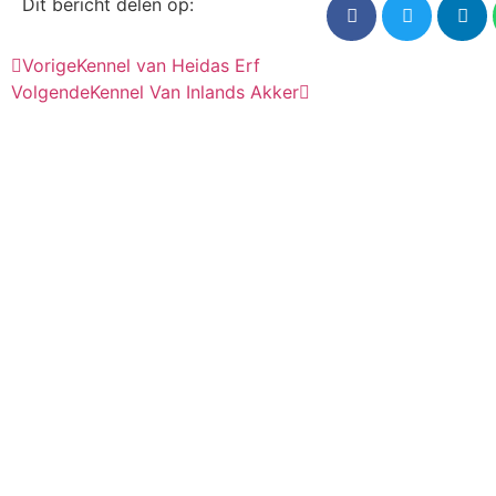
Dit bericht delen op:
Vorige
Kennel van Heidas Erf
Volgende
Kennel Van Inlands Akker