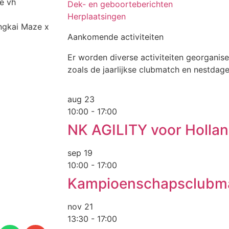
ie vh
Dek- en geboorteberichten
Herplaatsingen
ngkai Maze x
Aankomende activiteiten
Er worden diverse activiteiten georganise
zoals de jaarlijkse clubmatch en nestdag
aug
23
10:00
-
17:00
NK AGILITY voor Holla
sep
19
10:00
-
17:00
Kampioenschapsclubm
nov
21
13:30
-
17:00