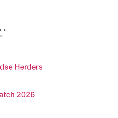
erd,
en
ndse Herders
atch 2026