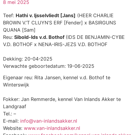
8 mei 2025
Teef:
Hathi v. Ijsselvliedt [Jans]
(HEER CHARLIE
BROWN V.’T CLUYN’S ERF [Fender] x BASIRGUNS
QUANA [Sam]
Reu:
Sibold-Ids v.d. Bothof
(IDS DE BENJAMIN-CYBE
V.D. BOTHOF x NENA-IRIS-JEZS V.D. BOTHOF
Dekking: 20-04-2025
Verwachte geboortedatum: 19-06-2025
Eigenaar reu: Rita Jansen, kennel v.d. Bothof te
Winterswijk
Fokker: Jan Remmerde, kennel Van Inlands Akker te
Landgraaf
Tel.: –
E-mail:
info@van-inlandsakker.nl
Website:
www.van-inlandsakker.nl